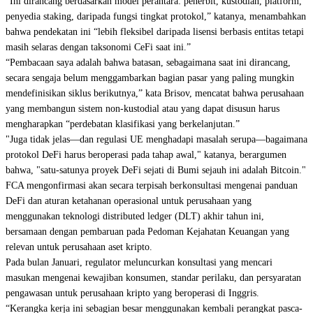
“Ini dirancang berdasarkan model perantara: penerbit, kustodian, platform,
penyedia staking, daripada fungsi tingkat protokol,” katanya, menambahkan
bahwa pendekatan ini “lebih fleksibel daripada lisensi berbasis entitas tetapi
masih selaras dengan taksonomi CeFi saat ini.”
“Pembacaan saya adalah bahwa batasan, sebagaimana saat ini dirancang,
secara sengaja belum menggambarkan bagian pasar yang paling mungkin
mendefinisikan siklus berikutnya,” kata Brisov, mencatat bahwa perusahaan
yang membangun sistem non-kustodial atau yang dapat disusun harus
mengharapkan “perdebatan klasifikasi yang berkelanjutan.”
"Juga tidak jelas—dan regulasi UE menghadapi masalah serupa—bagaimana
protokol DeFi harus beroperasi pada tahap awal," katanya, berargumen
bahwa, "satu-satunya proyek DeFi sejati di Bumi sejauh ini adalah Bitcoin."
FCA mengonfirmasi akan secara terpisah berkonsultasi mengenai panduan
DeFi dan aturan ketahanan operasional untuk perusahaan yang
menggunakan teknologi distributed ledger (DLT) akhir tahun ini,
bersamaan dengan pembaruan pada Pedoman Kejahatan Keuangan yang
relevan untuk perusahaan aset kripto.
Pada bulan Januari, regulator meluncurkan konsultasi yang mencari
masukan mengenai kewajiban konsumen, standar perilaku, dan persyaratan
pengawasan untuk perusahaan kripto yang beroperasi di Inggris.
“Kerangka kerja ini sebagian besar menggunakan kembali perangkat pasca-