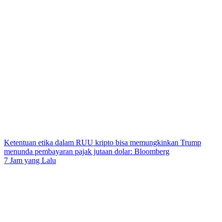
Ketentuan etika dalam RUU kripto bisa memungkinkan Trump
menunda pembayaran pajak jutaan dolar: Bloomberg
7 Jam yang Lalu