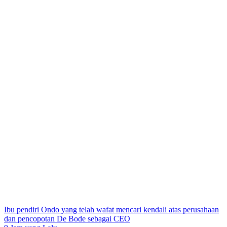
Ibu pendiri Ondo yang telah wafat mencari kendali atas perusahaan
dan pencopotan De Bode sebagai CEO