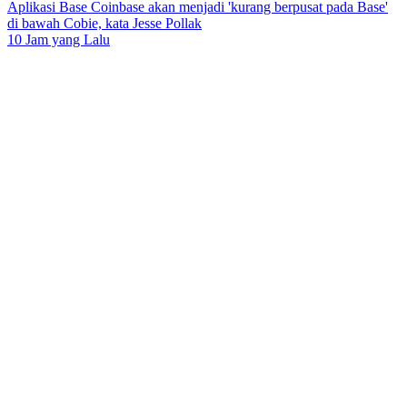
Aplikasi Base Coinbase akan menjadi 'kurang berpusat pada Base'
di bawah Cobie, kata Jesse Pollak
10 Jam yang Lalu