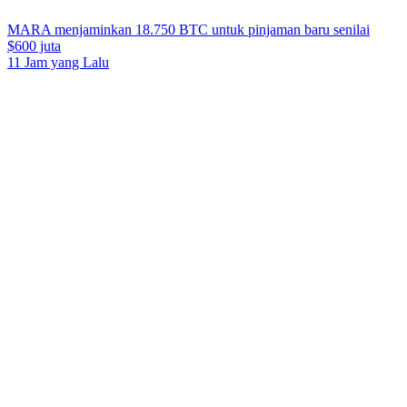
MARA menjaminkan 18.750 BTC untuk pinjaman baru senilai
$600 juta
11 Jam yang Lalu