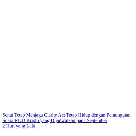
Senat Tetap Menjaga Clarity Act Tetap Hidup dengan Pemungutan
Suara RUU Kripto yang Dijadwalkan pada September
2 Hari yang Lalu