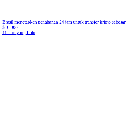
Brasil menetapkan penahanan 24 jam untuk transfer kripto sebesar
$10.000
11 Jam yang Lalu