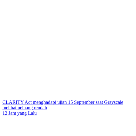
CLARITY Act menghadapi ujian 15 September saat Grayscale
melihat peluang rendah
12 Jam yang Lalu