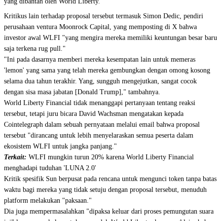
yang dibantah oleh World Liberty.
Kritikus lain terhadap proposal tersebut termasuk Simon Dedic, pendiri
perusahaan ventura Moonrock Capital, yang memposting di X bahwa
investor awal WLFI "yang mengira mereka memiliki keuntungan besar baru
saja terkena rug pull."
"Ini pada dasarnya memberi mereka kesempatan lain untuk memeras
'lemon' yang sama yang telah mereka gembungkan dengan omong kosong
selama dua tahun terakhir. Yang, sungguh mengejutkan, sangat cocok
dengan sisa masa jabatan [Donald Trump]," tambahnya.
World Liberty Financial tidak menanggapi pertanyaan tentang reaksi
tersebut, tetapi juru bicara David Wachsman mengatakan kepada
Cointelegraph dalam sebuah pernyataan melalui email bahwa proposal
tersebut "dirancang untuk lebih menyelaraskan semua peserta dalam
ekosistem WLFI untuk jangka panjang."
Terkait:
WLFI mungkin turun 20% karena World Liberty Financial
menghadapi tuduhan 'LUNA 2.0'
Kritik spesifik Sun berpusat pada rencana untuk mengunci token tanpa batas
waktu bagi mereka yang tidak setuju dengan proposal tersebut, menuduh
platform melakukan "paksaan."
Dia juga mempermasalahkan "dipaksa keluar dari proses pemungutan suara