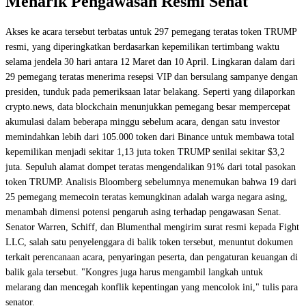
Menarik Pengawasan Resmi Senat
Akses ke acara tersebut terbatas untuk 297 pemegang teratas token TRUMP
resmi, yang diperingkatkan berdasarkan kepemilikan tertimbang waktu
selama jendela 30 hari antara 12 Maret dan 10 April. Lingkaran dalam dari
29 pemegang teratas menerima resepsi VIP dan bersulang sampanye dengan
presiden, tunduk pada pemeriksaan latar belakang. Seperti yang dilaporkan
crypto.news, data blockchain menunjukkan pemegang besar mempercepat
akumulasi dalam beberapa minggu sebelum acara, dengan satu investor
memindahkan lebih dari 105.000 token dari Binance untuk membawa total
kepemilikan menjadi sekitar 1,13 juta token TRUMP senilai sekitar $3,2
juta. Sepuluh alamat dompet teratas mengendalikan 91% dari total pasokan
token TRUMP. Analisis Bloomberg sebelumnya menemukan bahwa 19 dari
25 pemegang memecoin teratas kemungkinan adalah warga negara asing,
menambah dimensi potensi pengaruh asing terhadap pengawasan Senat.
Senator Warren, Schiff, dan Blumenthal mengirim surat resmi kepada Fight
LLC, salah satu penyelenggara di balik token tersebut, menuntut dokumen
terkait perencanaan acara, penyaringan peserta, dan pengaturan keuangan di
balik gala tersebut. "Kongres juga harus mengambil langkah untuk
melarang dan mencegah konflik kepentingan yang mencolok ini," tulis para
senator.