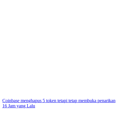
Coinbase menghapus 5 token tetapi tetap membuka penarikan
16 Jam yang Lalu