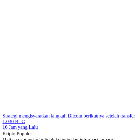
Strategi mengisyaratkan langkah Bitcoin berikutnya setelah transfer
1.030 BTC
16 Jam yang Lalu
Kripto Populer
Daftar sekarang agar tidak ketinggalan informasi terbaru!