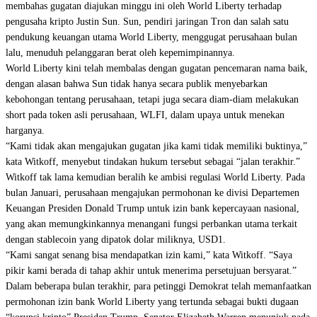
membahas gugatan
diajukan
minggu ini oleh World Liberty terhadap
pengusaha kripto Justin Sun. Sun, pendiri jaringan Tron dan salah satu
pendukung keuangan utama World Liberty,
menggugat
perusahaan bulan
lalu, menuduh pelanggaran berat oleh kepemimpinannya.
World Liberty kini telah membalas dengan gugatan pencemaran nama baik,
dengan alasan bahwa Sun tidak hanya secara publik menyebarkan
kebohongan tentang perusahaan, tetapi juga secara diam-diam melakukan
short pada token asli perusahaan, WLFI, dalam upaya untuk menekan
harganya.
“Kami tidak akan mengajukan gugatan jika kami tidak memiliki buktinya,”
kata Witkoff, menyebut tindakan hukum tersebut sebagai “jalan terakhir.”
Witkoff tak lama kemudian beralih ke ambisi regulasi World Liberty. Pada
bulan Januari, perusahaan
mengajukan
permohonan ke divisi Departemen
Keuangan Presiden Donald Trump untuk izin bank kepercayaan nasional,
yang akan memungkinkannya menangani fungsi perbankan utama terkait
dengan stablecoin yang dipatok dolar miliknya,
USD1
.
“Kami sangat senang bisa mendapatkan izin kami,” kata Witkoff. “Saya
pikir kami berada di tahap akhir untuk menerima persetujuan bersyarat.”
Dalam beberapa bulan terakhir, para petinggi Demokrat telah memanfaatkan
permohonan izin bank World Liberty yang tertunda sebagai bukti dugaan