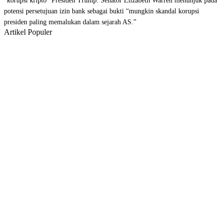
“korupsi kripto” Presiden Trump. Senator Elizabeth Warren menunjuk pada
potensi persetujuan izin bank sebagai bukti “m
ungkin skandal korupsi
presiden paling memalukan dalam sejarah AS
.”
Artikel Populer