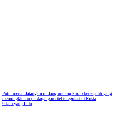
Putin menandatangani undang-undang kripto bersejarah yang
memungkinkan perdagangan ritel teregulasi di Rusia
9 Jam yang Lalu