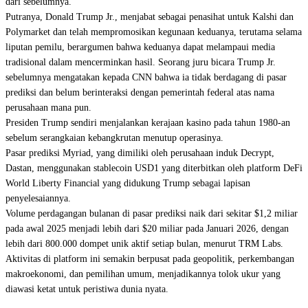
dari sebelumnya.”
Putranya, Donald Trump Jr., menjabat sebagai penasihat untuk Kalshi dan
Polymarket dan telah mempromosikan kegunaan keduanya, terutama selama
liputan pemilu, berargumen bahwa keduanya dapat melampaui media
tradisional dalam mencerminkan hasil. Seorang juru bicara Trump Jr.
sebelumnya mengatakan kepada CNN bahwa ia tidak berdagang di pasar
prediksi dan belum berinteraksi dengan pemerintah federal atas nama
perusahaan mana pun.
Presiden Trump sendiri menjalankan kerajaan kasino pada tahun 1980-an
sebelum serangkaian kebangkrutan menutup operasinya.
Pasar prediksi Myriad, yang dimiliki oleh perusahaan induk Decrypt,
Dastan, menggunakan stablecoin USD1 yang diterbitkan oleh platform DeFi
World Liberty Financial yang didukung Trump sebagai lapisan
penyelesaiannya.
Volume perdagangan bulanan di pasar prediksi naik dari sekitar $1,2 miliar
pada awal 2025 menjadi lebih dari $20 miliar pada Januari 2026, dengan
lebih dari 800.000 dompet unik aktif setiap bulan, menurut TRM Labs.
Aktivitas di platform ini semakin berpusat pada geopolitik, perkembangan
makroekonomi, dan pemilihan umum, menjadikannya tolok ukur yang
diawasi ketat untuk peristiwa dunia nyata.