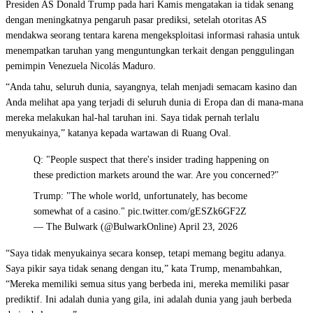
Presiden AS Donald Trump pada hari Kamis mengatakan ia tidak senang
dengan meningkatnya pengaruh pasar prediksi, setelah otoritas AS
mendakwa seorang tentara karena mengeksploitasi informasi rahasia untuk
menempatkan taruhan yang menguntungkan terkait dengan penggulingan
pemimpin Venezuela Nicolás Maduro.
“Anda tahu, seluruh dunia, sayangnya, telah menjadi semacam kasino dan
Anda melihat apa yang terjadi di seluruh dunia di Eropa dan di mana-mana
mereka melakukan hal-hal taruhan ini. Saya tidak pernah terlalu
menyukainya,” katanya kepada wartawan di Ruang Oval.
Q: "People suspect that there's insider trading happening on
these prediction markets around the war. Are you concerned?"
Trump: "The whole world, unfortunately, has become
somewhat of a casino." pic.twitter.com/gESZk6GF2Z
— The Bulwark (@BulwarkOnline) April 23, 2026
“Saya tidak menyukainya secara konsep, tetapi memang begitu adanya.
Saya pikir saya tidak senang dengan itu,” kata Trump, menambahkan,
“Mereka memiliki semua situs yang berbeda ini, mereka memiliki pasar
prediktif. Ini adalah dunia yang gila, ini adalah dunia yang jauh berbeda