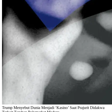
Trump Menyebut Dunia Menjadi ‘Kasino’ Saat Prajurit Didakwa