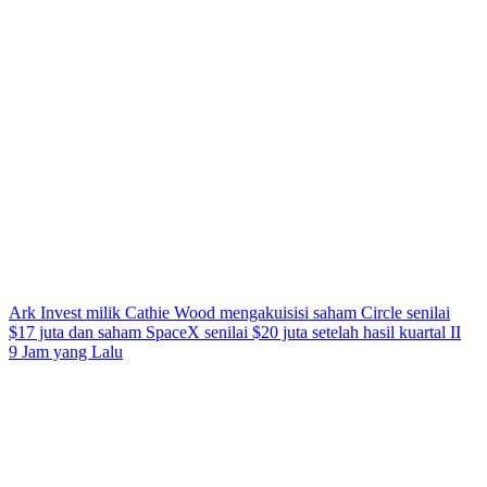
Ark Invest milik Cathie Wood mengakuisisi saham Circle senilai
$17 juta dan saham SpaceX senilai $20 juta setelah hasil kuartal II
9 Jam yang Lalu