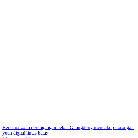
Rencana zona perdagangan bebas Guangdong mencakup dorongan
yuan digital lintas batas