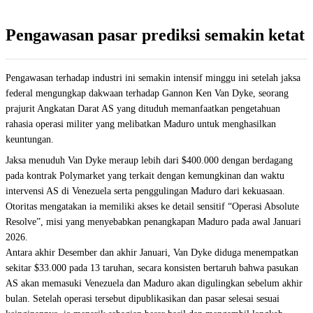
Pengawasan pasar prediksi semakin ketat
Pengawasan terhadap industri ini semakin intensif minggu ini setelah jaksa
federal mengungkap dakwaan terhadap Gannon Ken Van Dyke, seorang
prajurit Angkatan Darat AS yang dituduh memanfaatkan pengetahuan
rahasia operasi militer yang melibatkan Maduro untuk menghasilkan
keuntungan.
Jaksa menuduh Van Dyke meraup lebih dari $400.000 dengan berdagang
pada kontrak Polymarket yang terkait dengan kemungkinan dan waktu
intervensi AS di Venezuela serta penggulingan Maduro dari kekuasaan.
Otoritas mengatakan ia memiliki akses ke detail sensitif “Operasi Absolute
Resolve”, misi yang menyebabkan penangkapan Maduro pada awal Januari
2026.
Antara akhir Desember dan akhir Januari, Van Dyke diduga menempatkan
sekitar $33.000 pada 13 taruhan, secara konsisten bertaruh bahwa pasukan
AS akan memasuki Venezuela dan Maduro akan digulingkan sebelum akhir
bulan. Setelah operasi tersebut dipublikasikan dan pasar selesai sesuai