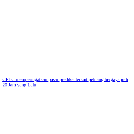
CFTC memperingatkan pasar prediksi terkait peluang bergaya judi
20 Jam yang Lalu