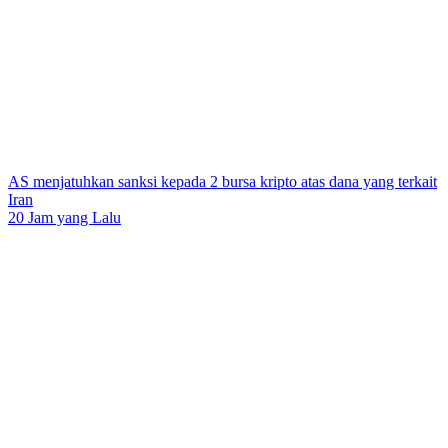
AS menjatuhkan sanksi kepada 2 bursa kripto atas dana yang terkait
Iran
20 Jam yang Lalu