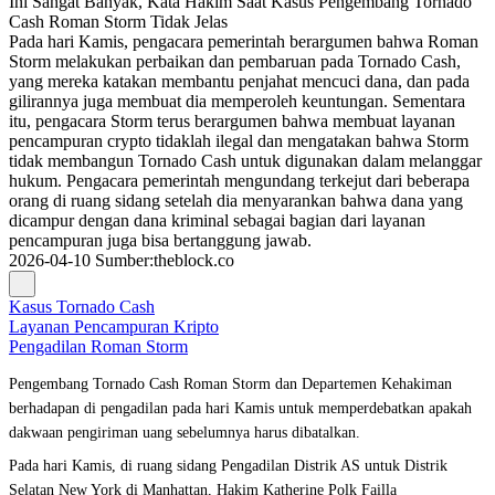
Ini Sangat Banyak, Kata Hakim Saat Kasus Pengembang Tornado
Cash Roman Storm Tidak Jelas
Pada hari Kamis, pengacara pemerintah berargumen bahwa Roman
Storm melakukan perbaikan dan pembaruan pada Tornado Cash,
yang mereka katakan membantu penjahat mencuci dana, dan pada
gilirannya juga membuat dia memperoleh keuntungan. Sementara
itu, pengacara Storm terus berargumen bahwa membuat layanan
pencampuran crypto tidaklah ilegal dan mengatakan bahwa Storm
tidak membangun Tornado Cash untuk digunakan dalam melanggar
hukum. Pengacara pemerintah mengundang terkejut dari beberapa
orang di ruang sidang setelah dia menyarankan bahwa dana yang
dicampur dengan dana kriminal sebagai bagian dari layanan
pencampuran juga bisa bertanggung jawab.
2026-04-10
Sumber
:
theblock.co
Kasus Tornado Cash
Layanan Pencampuran Kripto
Pengadilan Roman Storm
Pengembang Tornado Cash Roman Storm dan Departemen Kehakiman
berhadapan di pengadilan pada hari Kamis untuk memperdebatkan apakah
dakwaan pengiriman uang sebelumnya harus dibatalkan.
Pada hari Kamis, di ruang sidang Pengadilan Distrik AS untuk Distrik
Selatan New York di Manhattan, Hakim Katherine Polk Failla