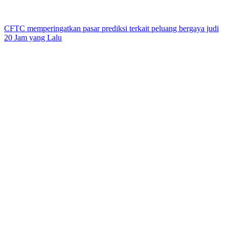
CFTC memperingatkan pasar prediksi terkait peluang bergaya judi
20 Jam yang Lalu