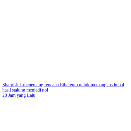
SharpLink menentang rencana Ethereum untuk memangkas imbal
hasil staking menjadi nol
20 Jam yang Lalu