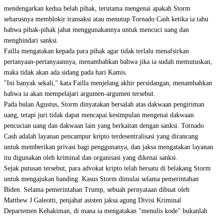
mendengarkan kedua belah pihak, terutama mengenai apakah Storm
seharusnya memblokir transaksi atau menutup Tornado Cash ketika ia tahu
bahwa pihak-pihak jahat menggunakannya untuk mencuci uang dan
menghindari sanksi.
Failla mengatakan kepada para pihak agar tidak terlalu menafsirkan
pertanyaan-pertanyaannya, menambahkan bahwa jika ia sudah memutuskan,
maka tidak akan ada sidang pada hari Kamis.
"Ini banyak sekali," kata Failla menjelang akhir persidangan, menambahkan
bahwa ia akan mempelajari argumen-argumen tersebut.
Pada bulan Agustus, Storm dinyatakan bersalah atas dakwaan pengiriman
uang, tetapi juri tidak dapat mencapai kesimpulan mengenai dakwaan
pencucian uang dan dakwaan lain yang berkaitan dengan sanksi. Tornado
Cash adalah layanan pencampur kripto terdesentralisasi yang dirancang
untuk memberikan privasi bagi penggunanya, dan jaksa mengatakan layanan
itu digunakan oleh kriminal dan organisasi yang dikenai sanksi.
Sejak putusan tersebut, para advokat kripto telah bersatu di belakang Storm
untuk mengajukan banding. Kasus Storm dimulai selama pemerintahan
Biden. Selama pemerintahan Trump, sebuah
pernyataan
dibuat oleh
Matthew J Galeotti, penjabat asisten jaksa agung Divisi Kriminal
Departemen Kehakiman, di mana ia mengatakan "menulis kode" bukanlah