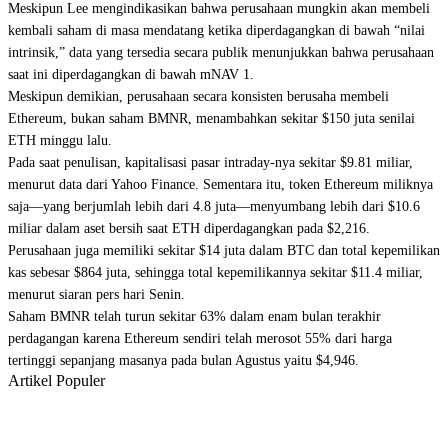
Meskipun Lee mengindikasikan bahwa perusahaan mungkin akan membeli
kembali saham di masa mendatang ketika diperdagangkan di bawah “nilai
intrinsik,”
data yang tersedia secara publik menunjukkan
bahwa perusahaan
saat ini diperdagangkan di bawah mNAV 1.
Meskipun demikian, perusahaan secara konsisten berusaha membeli
Ethereum, bukan saham BMNR, menambahkan
sekitar $150 juta senilai
ETH
minggu lalu.
Pada saat penulisan, kapitalisasi pasar intraday-nya sekitar $9.81 miliar,
menurut data dari Yahoo Finance. Sementara itu, token Ethereum miliknya
saja—yang berjumlah lebih dari 4.8 juta—menyumbang lebih dari $10.6
miliar dalam aset bersih saat ETH diperdagangkan pada $2,216.
Perusahaan juga memiliki sekitar $14 juta dalam BTC dan total kepemilikan
kas sebesar $864 juta, sehingga total kepemilikannya sekitar $11.4 miliar,
menurut siaran pers hari Senin
.
Saham BMNR telah turun sekitar 63% dalam enam bulan terakhir
perdagangan karena Ethereum sendiri telah merosot 55% dari harga
tertinggi sepanjang masanya pada bulan Agustus yaitu $4,946.
Artikel Populer