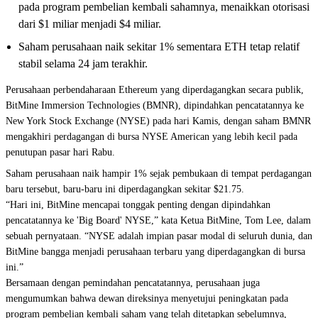
pada program pembelian kembali sahamnya, menaikkan otorisasi
dari $1 miliar menjadi $4 miliar.
Saham perusahaan naik sekitar 1% sementara ETH tetap relatif
stabil selama 24 jam terakhir.
Perusahaan perbendaharaan
Ethereum
yang diperdagangkan secara publik,
BitMine Immersion Technologies (BMNR), dipindahkan pencatatannya ke
New York Stock Exchange (NYSE) pada hari Kamis, dengan saham BMNR
mengakhiri perdagangan di bursa NYSE American yang lebih kecil pada
penutupan pasar hari Rabu.
Saham perusahaan naik hampir 1% sejak pembukaan di tempat perdagangan
baru tersebut, baru-baru ini diperdagangkan sekitar $21.75.
“Hari ini, BitMine mencapai tonggak penting dengan dipindahkan
pencatatannya ke 'Big Board' NYSE,” kata Ketua BitMine, Tom Lee, dalam
sebuah pernyataan. “NYSE adalah impian pasar modal di seluruh dunia, dan
BitMine bangga menjadi perusahaan terbaru yang diperdagangkan di bursa
ini.”
Bersamaan dengan pemindahan pencatatannya, perusahaan juga
mengumumkan bahwa dewan direksinya menyetujui peningkatan pada
program pembelian kembali saham yang telah ditetapkan sebelumnya
,