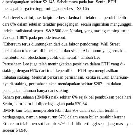
diperdagangkan sekitar $2.145. Sebelumnya pada hari Senin, ETH
mencapai harga tertinggi mingguan sebesar $2.165.
Pada level saat ini, aset kripto terbesar kedua ini telah memperoleh lebih
dari 8% dalam sebulan terakhir perdagangan, secara signifikan mengungguli
indeks tradisional seperti S&P 500 dan Nasdaq, yang masing-masing turun
2% dan 1,80% pada periode tersebut.
"Ethereum terus diuntungkan dari dua faktor pendorong: Wall Street
melakukan tokenisasi di blockchain dan sistem AI otonom yang semakin
membutuhkan blockchain publik dan netral," tambah Lee.
Perusahaan Lee juga telah meningkatkan posisinya dalam ETH yang di-
staking, dengan 69% dari total kepemilikan ETH-nya menghasilkan
imbalan staking. Menurut perkiraan perusahaan, ketika seluruh Ethereum-
nya di-staking, perusahaan akan mendapatkan sekitar $282 juta dalam
pendapatan tahunan hanya dari staking.
Saham perusahaan (BMNR) naik sekitar 6% sejak bel pembukaan pada hari
Senin, baru-baru ini diperdagangkan pada $20,64.
BMNR kini telah memperoleh lebih dari 9% dalam sebulan terakhir
perdagangan, namun tetap turun 67% dalam enam bulan terakhir karena
Ethereum telah merosot hampir 57% dari titik tertinggi sepanjang masanya
sebesar $4.946.