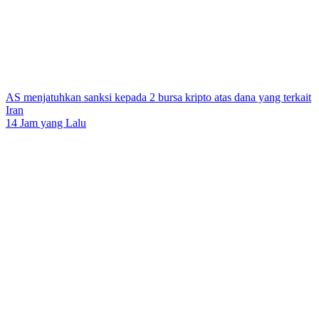
AS menjatuhkan sanksi kepada 2 bursa kripto atas dana yang terkait
Iran
14 Jam yang Lalu