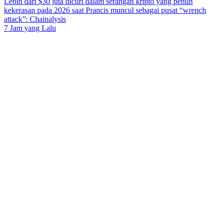
Lebih dari $30 juta dicuri dalam serangan kripto yang penuh
kekerasan pada 2026 saat Prancis muncul sebagai pusat “wrench
attack”: Chainalysis
7 Jam yang Lalu