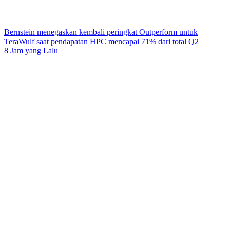
Bernstein menegaskan kembali peringkat Outperform untuk
TeraWulf saat pendapatan HPC mencapai 71% dari total Q2
8 Jam yang Lalu