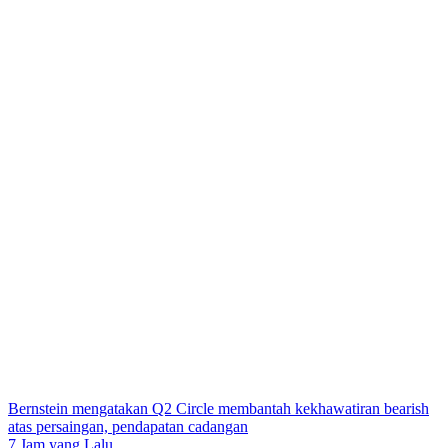
Bernstein mengatakan Q2 Circle membantah kekhawatiran bearish
atas persaingan, pendapatan cadangan
7 Jam yang Lalu