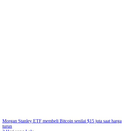
Morgan Stanley ETF membeli Bitcoin senilai $15 juta saat harga
turun