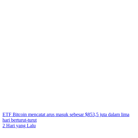
ETF Bitcoin mencatat arus masuk sebesar $853,5 juta dalam lima
hari berturut-turut
2 Hari yang Lalu