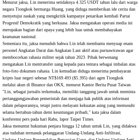
Menurut jaksa, Lin menerima setidaknya 4.325 USDT tahun lalu dari warga
negara Tiongkok bermarga Huang, yang diduga memberikan ide cerita dan
menyetujui naskah yang mengkritik kampanye penarikan kembali Partai
Progresif Demokratik yang berkuasa. Jaksa mengatakan operasi media ini
merupakan bagian dari upaya yang lebih luas untuk membahayakan
keamanan nasional.
Sementara itu, jaksa menuduh bahwa Lin telah membantu menyuap enam
personel Angkatan Darat dan Angkatan Laut aktif atau purnawirawan agar
membocorkan rahasia militer sejak tahun 2023. Pihak berwenang
mengatakan Lin mentransfer uang kepada para tentara sebagai imbalan atas
foto-foto dokumen rahasia. Lin kemudian diduga menerima pembayaran
kripto luar negeri sebesar NT$169.493 ($5.395) dari agen Tiongkok
melalui akun di Binance dan OKX, menurut Kantor Berita Pusat Taiwan.
"Lin, sebagai jurnalis terkemuka, memiliki tanggung jawab untuk meminta
pertanggungjawaban pemerintah dan menjaga hak publik atas informasi
dalam pelaporannya, tetapi justru melayani kekuatan asing yang memusuhi
selama bertahun-tahun demi keuntungan pribadi," kata jaksa dalam
konferensi pers pada hari Rabu, lapor Taipei Times.
Jaksa menuntut hukuman penjara hingga 12 tahun untuk Lin, yang didakwa
atas tuduhan termasuk pelanggaran Undang-Undang Anti-Infiltrasi,
Undang-Undang Pengendalian Pencucian Uang, dan Undang-Undang Anti-