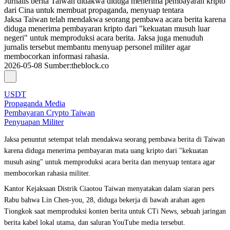
Jurnalis berita Taiwan didakwa diduga menerima pembayaran kripto
dari Cina untuk membuat propaganda, menyuap tentara
Jaksa Taiwan telah mendakwa seorang pembawa acara berita karena
diduga menerima pembayaran kripto dari "kekuatan musuh luar
negeri" untuk memproduksi acara berita. Jaksa juga menuduh
jurnalis tersebut membantu menyuap personel militer agar
membocorkan informasi rahasia.
2026-05-08
Sumber
:
theblock.co
USDT
Propaganda Media
Pembayaran Crypto Taiwan
Penyuapan Militer
Jaksa penuntut setempat telah mendakwa seorang pembawa berita di Taiwan
karena diduga menerima pembayaran mata uang kripto dari "kekuatan
musuh asing" untuk memproduksi acara berita dan menyuap tentara agar
membocorkan rahasia militer.
Kantor Kejaksaan Distrik Ciaotou Taiwan menyatakan dalam siaran pers
Rabu bahwa Lin Chen-you, 28, diduga bekerja di bawah arahan agen
Tiongkok saat memproduksi konten berita untuk CTi News, sebuah jaringan
berita kabel lokal utama, dan saluran YouTube media tersebut.