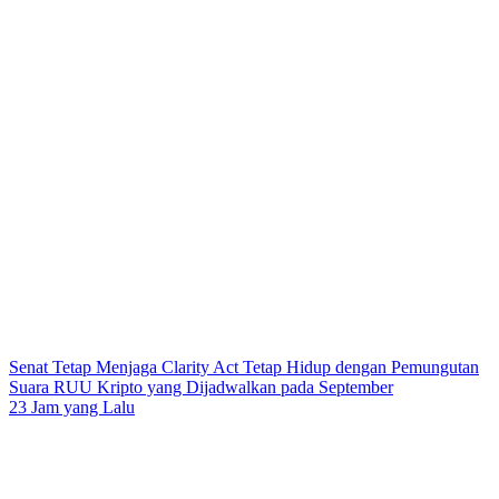
Senat Tetap Menjaga Clarity Act Tetap Hidup dengan Pemungutan
Suara RUU Kripto yang Dijadwalkan pada September
23 Jam yang Lalu