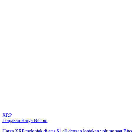
XRP
Lonjakan Harga Bitcoin
...
H
a
r
g
a
X
R
P
m
e
l
o
n
j
a
k
d
i
a
t
a
s
$
1
,
4
0
d
e
n
g
a
n
l
o
n
j
a
k
a
n
v
o
l
u
m
e
s
a
a
t
B
i
t
c