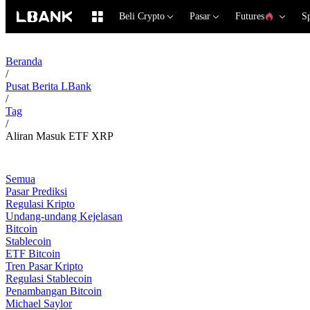
Beli Crypto
Pasar
Futures
S
Beranda
/
Pusat Berita LBank
/
Tag
/
Aliran Masuk ETF XRP
Semua
Pasar Prediksi
Regulasi Kripto
Undang-undang Kejelasan
Bitcoin
Stablecoin
ETF Bitcoin
Tren Pasar Kripto
Regulasi Stablecoin
Penambangan Bitcoin
Michael Saylor