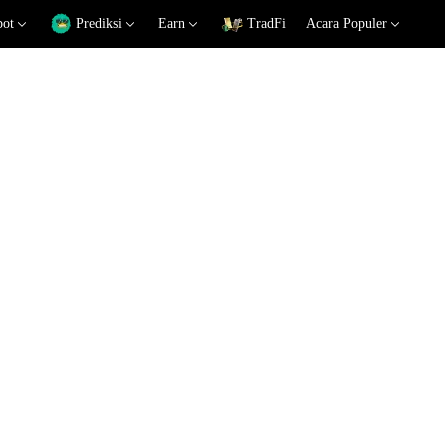
pot
Prediksi
Earn
TradFi
Acara Populer