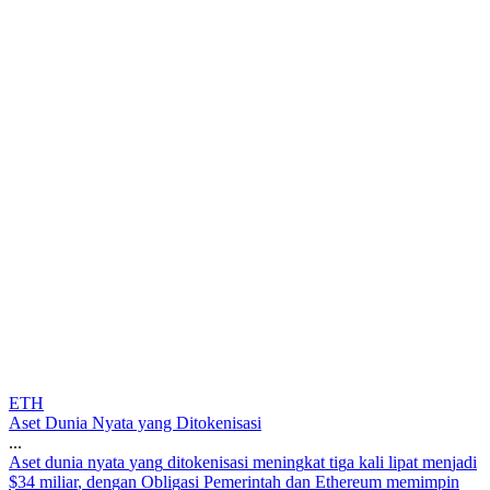
ETH
Aset Dunia Nyata yang Ditokenisasi
...
A
s
e
t
d
u
n
i
a
n
y
a
t
a
y
a
n
g
d
i
t
o
k
e
n
i
s
a
s
i
m
e
n
i
n
g
k
a
t
t
i
g
a
k
a
l
i
l
i
p
a
t
m
e
n
j
a
d
i
$
3
4
m
i
l
i
a
r
,
d
e
n
g
a
n
O
b
l
i
g
a
s
i
P
e
m
e
r
i
n
t
a
h
d
a
n
E
t
h
e
r
e
u
m
m
e
m
i
m
p
i
n