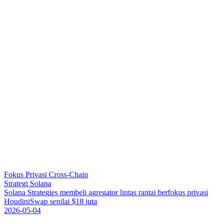
Fokus Privasi Cross-Chain
Strategi Solana
S
o
l
a
n
a
S
t
r
a
t
e
g
i
e
s
m
e
m
b
e
l
i
a
g
r
e
g
a
t
o
r
l
i
n
t
a
s
r
a
n
t
a
i
b
e
r
f
o
k
u
s
p
r
i
v
a
s
i
H
o
u
d
i
n
i
S
w
a
p
s
e
n
i
l
a
i
$
1
8
j
u
t
a
2026-05-04