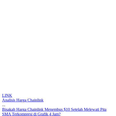
LINK
Analisis Harga Chainlink
...
B
i
s
a
k
a
h
H
a
r
g
a
C
h
a
i
n
l
i
n
k
M
e
n
e
m
b
u
s
$
1
0
S
e
t
e
l
a
h
M
e
l
e
w
a
t
i
P
i
t
a
S
M
A
T
e
r
k
o
m
p
r
e
s
i
d
i
G
r
a
f
i
k
4
J
a
m
?