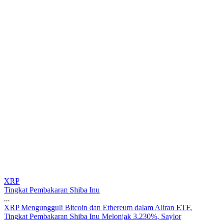
XRP
Tingkat Pembakaran Shiba Inu
...
X
R
P
M
e
n
g
u
n
g
g
u
l
i
B
i
t
c
o
i
n
d
a
n
E
t
h
e
r
e
u
m
d
a
l
a
m
A
l
i
r
a
n
E
T
F
,
T
i
n
g
k
a
t
P
e
m
b
a
k
a
r
a
n
S
h
i
b
a
I
n
u
M
e
l
o
n
j
a
k
3
.
2
3
0
%
,
S
a
y
l
o
r