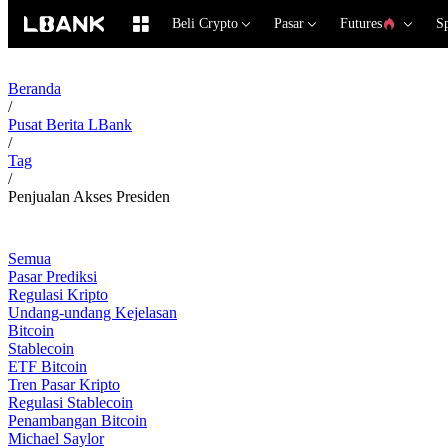
Beli Crypto
Pasar
Futures
S
Beranda
/
Pusat Berita LBank
/
Tag
/
Penjualan Akses Presiden
Semua
Pasar Prediksi
Regulasi Kripto
Undang-undang Kejelasan
Bitcoin
Stablecoin
ETF Bitcoin
Tren Pasar Kripto
Regulasi Stablecoin
Penambangan Bitcoin
Michael Saylor