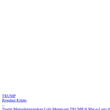
TRUMP
Regulasi Kripto
...
T
r
u
m
p
M
e
n
y
e
l
e
n
g
g
a
r
a
k
a
n
G
a
l
a
M
e
m
e
c
o
i
n
T
R
U
M
P
d
i
M
a
r
-
a
-
L
a
g
o
d