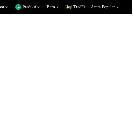
pot
Prediksi
Earn
TradFi
Acara Populer