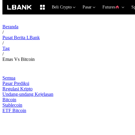
Beli Crypto
Pasar
Futures
S
Beranda
/
Pusat Berita LBank
/
Tag
/
Emas Vs Bitcoin
Semua
Pasar Prediksi
Regulasi Kripto
Undang-undang Kejelasan
Bitcoin
Stablecoin
ETF Bitcoin