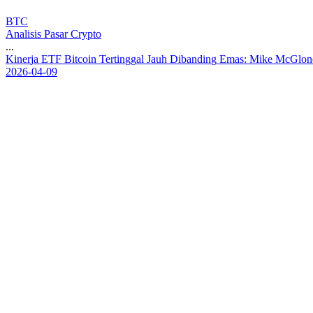
BTC
Analisis Pasar Crypto
...
K
i
n
e
r
j
a
E
T
F
B
i
t
c
o
i
n
T
e
r
t
i
n
g
g
a
l
J
a
u
h
D
i
b
a
n
d
i
n
g
E
m
a
s
:
M
i
k
e
M
c
G
l
o
n
2026-04-09