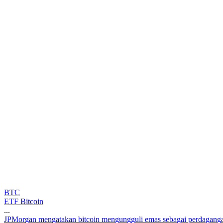
BTC
ETF Bitcoin
...
J
P
M
o
r
g
a
n
m
e
n
g
a
t
a
k
a
n
b
i
t
c
o
i
n
m
e
n
g
u
n
g
g
u
l
i
e
m
a
s
s
e
b
a
g
a
i
p
e
r
d
a
g
a
n
g