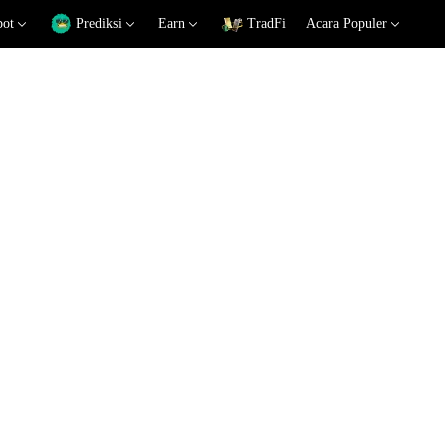
pot
Prediksi
Earn
TradFi
Acara Populer