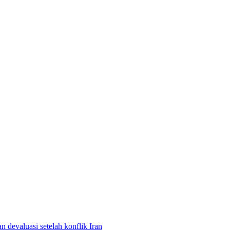
a
n
d
e
v
a
l
u
a
s
i
s
e
t
e
l
a
h
k
o
n
f
l
i
k
I
r
a
n