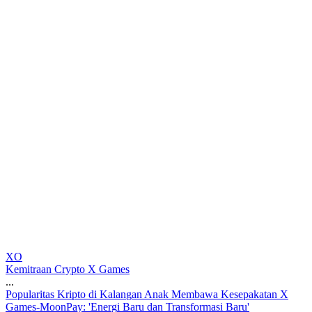
XO
Kemitraan Crypto X Games
...
P
o
p
u
l
a
r
i
t
a
s
K
r
i
p
t
o
d
i
K
a
l
a
n
g
a
n
A
n
a
k
M
e
m
b
a
w
a
K
e
s
e
p
a
k
a
t
a
n
X
G
a
m
e
s
-
M
o
o
n
P
a
y
:
'
E
n
e
r
g
i
B
a
r
u
d
a
n
T
r
a
n
s
f
o
r
m
a
s
i
B
a
r
u
'