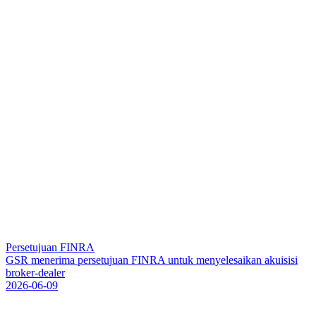
Persetujuan FINRA
G
S
R
m
e
n
e
r
i
m
a
p
e
r
s
e
t
u
j
u
a
n
F
I
N
R
A
u
n
t
u
k
m
e
n
y
e
l
e
s
a
i
k
a
n
a
k
u
i
s
i
s
i
b
r
o
k
e
r
-
d
e
a
l
e
r
2026-06-09