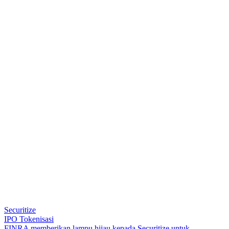
Securitize
IPO Tokenisasi
F
I
N
R
A
m
e
m
b
e
r
i
k
a
n
l
a
m
p
u
h
i
j
a
u
k
e
p
a
d
a
S
e
c
u
r
i
t
i
z
e
u
n
t
u
k