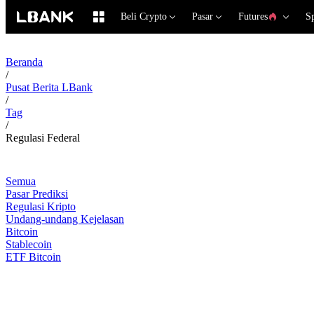
Beli Crypto
Pasar
Futures
S
Beranda
/
Pusat Berita LBank
/
Tag
/
Regulasi Federal
Semua
Pasar Prediksi
Regulasi Kripto
Undang-undang Kejelasan
Bitcoin
Stablecoin
ETF Bitcoin