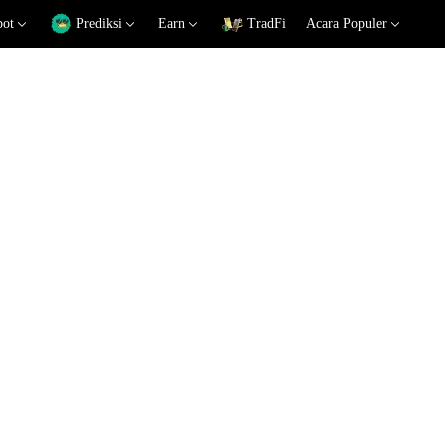
pot
Prediksi
Earn
TradFi
Acara Populer