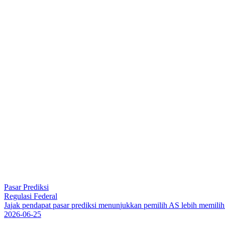
Pasar Prediksi
Regulasi Federal
J
a
j
a
k
p
e
n
d
a
p
a
t
p
a
s
a
r
p
r
e
d
i
k
s
i
m
e
n
u
n
j
u
k
k
a
n
p
e
m
i
l
i
h
A
S
l
e
b
i
h
m
e
m
i
l
i
h
2026-06-25