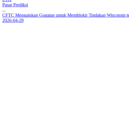
Pasar Prediksi
...
C
F
T
C
M
e
n
g
a
j
u
k
a
n
G
u
g
a
t
a
n
u
n
t
u
k
M
e
m
b
l
o
k
i
r
T
i
n
d
a
k
a
n
W
i
s
c
o
n
s
i
n
t
2026-04-29