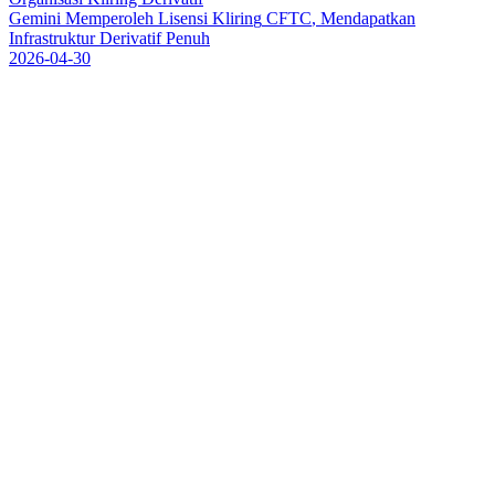
G
e
m
i
n
i
M
e
m
p
e
r
o
l
e
h
L
i
s
e
n
s
i
K
l
i
r
i
n
g
C
F
T
C
,
M
e
n
d
a
p
a
t
k
a
n
I
n
f
r
a
s
t
r
u
k
t
u
r
D
e
r
i
v
a
t
i
f
P
e
n
u
h
2026-04-30