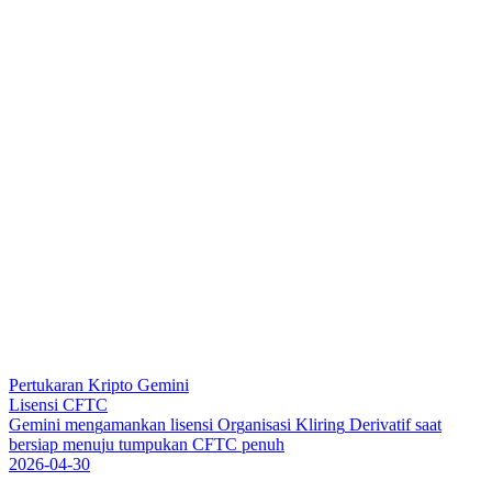
Pertukaran Kripto Gemini
Lisensi CFTC
G
e
m
i
n
i
m
e
n
g
a
m
a
n
k
a
n
l
i
s
e
n
s
i
O
r
g
a
n
i
s
a
s
i
K
l
i
r
i
n
g
D
e
r
i
v
a
t
i
f
s
a
a
t
b
e
r
s
i
a
p
m
e
n
u
j
u
t
u
m
p
u
k
a
n
C
F
T
C
p
e
n
u
h
2026-04-30