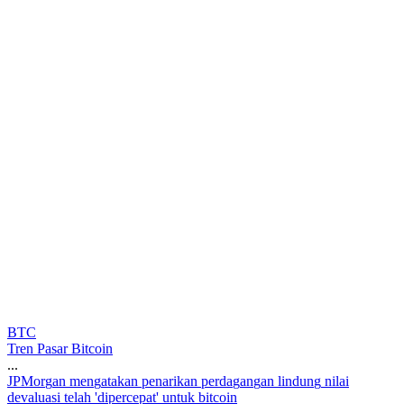
BTC
Tren Pasar Bitcoin
...
J
P
M
o
r
g
a
n
m
e
n
g
a
t
a
k
a
n
p
e
n
a
r
i
k
a
n
p
e
r
d
a
g
a
n
g
a
n
l
i
n
d
u
n
g
n
i
l
a
i
d
e
v
a
l
u
a
s
i
t
e
l
a
h
'
d
i
p
e
r
c
e
p
a
t
'
u
n
t
u
k
b
i
t
c
o
i
n