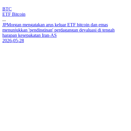
BTC
ETF Bitcoin
...
J
P
M
o
r
g
a
n
m
e
n
g
a
t
a
k
a
n
a
r
u
s
k
e
l
u
a
r
E
T
F
b
i
t
c
o
i
n
d
a
n
e
m
a
s
m
e
n
u
n
j
u
k
k
a
n
'
p
e
n
d
i
n
g
i
n
a
n
'
p
e
r
d
a
g
a
n
g
a
n
d
e
v
a
l
u
a
s
i
d
i
t
e
n
g
a
h
h
a
r
a
p
a
n
k
e
s
e
p
a
k
a
t
a
n
I
r
a
n
-
A
S
2026-05-28