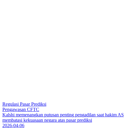
Regulasi Pasar Prediksi
Pengawasan CFTC
K
a
l
s
h
i
m
e
m
e
n
a
n
g
k
a
n
p
u
t
u
s
a
n
p
e
n
t
i
n
g
p
e
n
g
a
d
i
l
a
n
s
a
a
t
h
a
k
i
m
A
S
m
e
m
b
a
t
a
s
i
k
e
k
u
a
s
a
a
n
n
e
g
a
r
a
a
t
a
s
p
a
s
a
r
p
r
e
d
i
k
s
i
2026-04-06