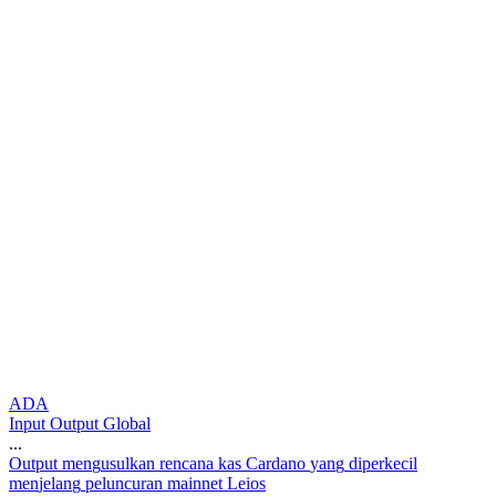
ADA
Input Output Global
...
O
u
t
p
u
t
m
e
n
g
u
s
u
l
k
a
n
r
e
n
c
a
n
a
k
a
s
C
a
r
d
a
n
o
y
a
n
g
d
i
p
e
r
k
e
c
i
l
m
e
n
j
e
l
a
n
g
p
e
l
u
n
c
u
r
a
n
m
a
i
n
n
e
t
L
e
i
o
s