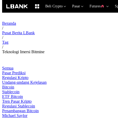
Beli Crypto
Pasar
Futures
S
Beranda
/
Pusat Berita LBank
/
Tag
/
Teknologi Imersi Bitmine
Semua
Pasar Prediksi
Regulasi Kripto
Undang-undang Kejelasan
Bitcoin
Stablecoin
ETF Bitcoin
Tren Pasar Kripto
Regulasi Stablecoin
Penambangan Bitcoin
Michael Saylor