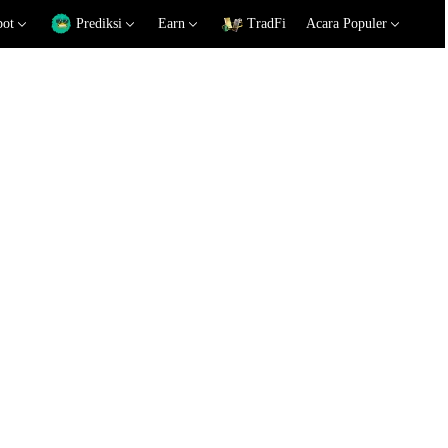
pot
Prediksi
Earn
TradFi
Acara Populer