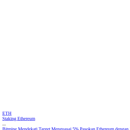
ETH
Staking Ethereum
...
B
i
t
m
i
n
e
M
e
n
d
e
k
a
t
i
T
a
r
g
e
t
M
e
n
g
u
a
s
a
i
5
%
P
a
s
o
k
a
n
E
t
h
e
r
e
u
m
d
e
n
g
a
n