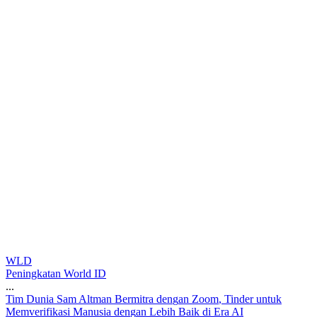
WLD
Peningkatan World ID
...
T
i
m
D
u
n
i
a
S
a
m
A
l
t
m
a
n
B
e
r
m
i
t
r
a
d
e
n
g
a
n
Z
o
o
m
,
T
i
n
d
e
r
u
n
t
u
k
M
e
m
v
e
r
i
f
i
k
a
s
i
M
a
n
u
s
i
a
d
e
n
g
a
n
L
e
b
i
h
B
a
i
k
d
i
E
r
a
A
I