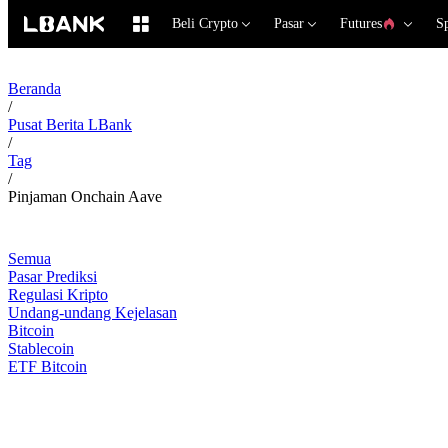
Beli Crypto
Pasar
Futures
S
Beranda
/
Pusat Berita LBank
/
Tag
/
Pinjaman Onchain Aave
Semua
Pasar Prediksi
Regulasi Kripto
Undang-undang Kejelasan
Bitcoin
Stablecoin
ETF Bitcoin