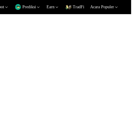
pot
Prediksi
Earn
TradFi
Acara Populer