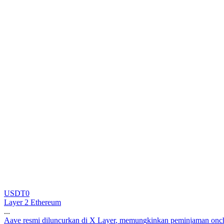
USDT0
Layer 2 Ethereum
...
A
a
v
e
r
e
s
m
i
d
i
l
u
n
c
u
r
k
a
n
d
i
X
L
a
y
e
r
,
m
e
m
u
n
g
k
i
n
k
a
n
p
e
m
i
n
j
a
m
a
n
o
n
c