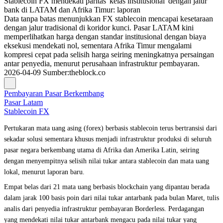
Stablecoin FX mendekati paritas 'kelas institusional' dengan jalur
bank di LATAM dan Afrika Timur: laporan
Data tanpa batas menunjukkan FX stablecoin mencapai kesetaraan
dengan jalur tradisional di koridor kunci. Pasar LATAM kini
memperlihatkan harga dengan standar institusional dengan biaya
eksekusi mendekati nol, sementara Afrika Timur mengalami
kompresi cepat pada selisih harga seiring meningkatnya persaingan
antar penyedia, menurut perusahaan infrastruktur pembayaran.
2026-04-09
Sumber
:
theblock.co
Pembayaran Pasar Berkembang
Pasar Latam
Stablecoin FX
Pertukaran mata uang asing (forex) berbasis stablecoin terus bertransisi dari
sekadar solusi sementara khusus menjadi infrastruktur produksi di seluruh
pasar negara berkembang utama di Afrika dan Amerika Latin, seiring
dengan menyempitnya selisih nilai tukar antara stablecoin dan mata uang
lokal, menurut laporan baru.
Empat belas dari 21 mata uang berbasis blockchain yang dipantau berada
dalam jarak 100 basis poin dari nilai tukar antarbank pada bulan Maret, tulis
analis dari penyedia infrastruktur pembayaran Borderless. Perdagangan
yang mendekati nilai tukar antarbank mengacu pada nilai tukar yang