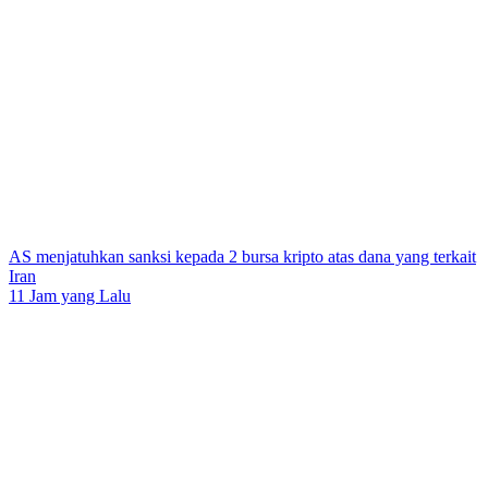
AS menjatuhkan sanksi kepada 2 bursa kripto atas dana yang terkait
Iran
11 Jam yang Lalu