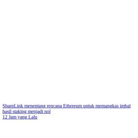
SharpLink menentang rencana Ethereum untuk memangkas imbal
hasil staking menjadi nol
12 Jam yang Lalu