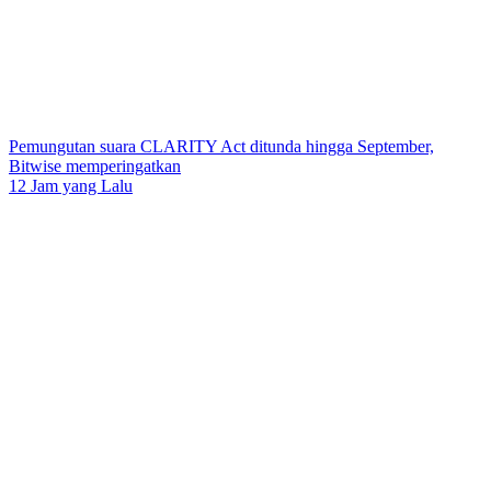
Pemungutan suara CLARITY Act ditunda hingga September,
Bitwise memperingatkan
12 Jam yang Lalu