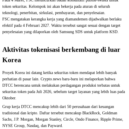
Pada 4 Maret, FSC meluncurkan badan konsultatif publik-swasta untuk
token sekuritas. Kelompok ini akan bekerja pada aturan di seluruh
teknologi, penerbitan, sirkulasi, pembayaran, dan penyelesaian.
FSC mengatakan kerangka kerja yang diamandemen dijadwalkan berlaku
efektif pada 4 Februari 2027. Waktu tersebut sangat sesuai dengan target
penyelesaian yang dilaporkan oleh Samsung SDS untuk platform KSD.
Aktivitas tokenisasi berkembang di luar
Korea
Proyek Korea ini datang ketika sekuritas token mendapat lebih banyak
perhatian di pasar lain. Crypto.news baru-baru ini melaporkan bahwa
DTCC berencana untuk melakukan perdagangan produksi terbatas untuk
sekuritas token pada Juli 2026, sebelum target layanan yang lebih luas pada
Oktober.
Grup kerja DTCC mencakup lebih dari 50 perusahaan dari keuangan
tradisional dan kripto. Daftar tersebut mencakup BlackRock, Goldman
Sachs, J.P. Morgan, Morgan Stanley, Circle, Ondo Finance, Ripple Prime,
NYSE Group, Nasdaq, dan Payward.