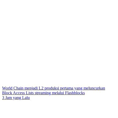
World Chain menjadi L2 produksi pertama yang meluncurkan
Block Access Lists streaming melalui Flashblocks
3 Jam yang Lalu