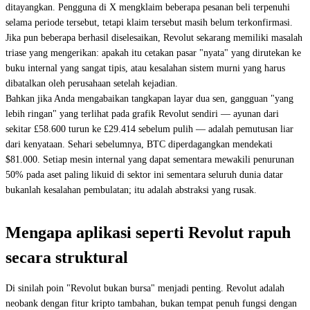
ditayangkan. Pengguna di X mengklaim beberapa pesanan beli terpenuhi
selama periode tersebut, tetapi klaim tersebut masih belum terkonfirmasi.
Jika pun beberapa berhasil diselesaikan, Revolut sekarang memiliki masalah
triase yang mengerikan: apakah itu cetakan pasar "nyata" yang dirutekan ke
buku internal yang sangat tipis, atau kesalahan sistem murni yang harus
dibatalkan oleh perusahaan setelah kejadian.
Bahkan jika Anda mengabaikan tangkapan layar dua sen, gangguan "yang
lebih ringan" yang terlihat pada grafik Revolut sendiri — ayunan dari
sekitar £58.600 turun ke £29.414 sebelum pulih — adalah pemutusan liar
dari kenyataan. Sehari sebelumnya, BTC diperdagangkan mendekati
$81.000. Setiap mesin internal yang dapat sementara mewakili penurunan
50% pada aset paling likuid di sektor ini sementara seluruh dunia datar
bukanlah kesalahan pembulatan; itu adalah abstraksi yang rusak.
Mengapa aplikasi seperti Revolut rapuh
secara struktural
Di sinilah poin "Revolut bukan bursa" menjadi penting. Revolut adalah
neobank dengan fitur kripto tambahan, bukan tempat penuh fungsi dengan