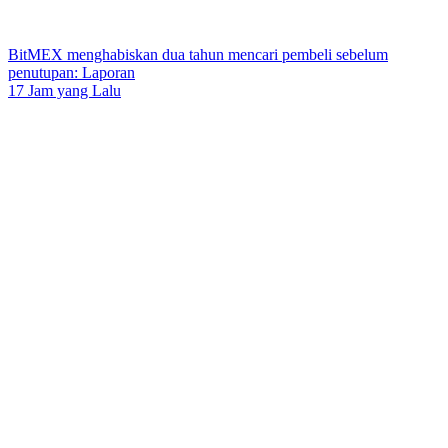
BitMEX menghabiskan dua tahun mencari pembeli sebelum
penutupan: Laporan
17 Jam yang Lalu