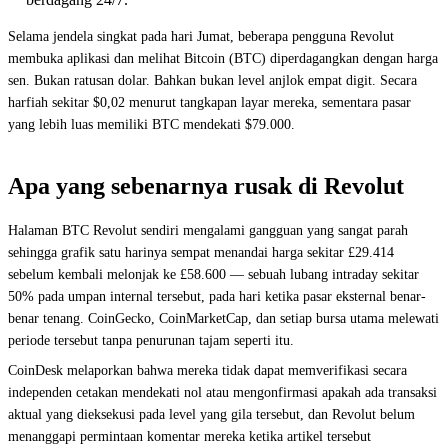
Selama jendela singkat pada hari Jumat, beberapa pengguna Revolut
membuka aplikasi dan melihat Bitcoin (BTC) diperdagangkan dengan harga
sen. Bukan ratusan dolar. Bahkan bukan level anjlok empat digit. Secara
harfiah sekitar $0,02 menurut tangkapan layar mereka, sementara pasar
yang lebih luas memiliki BTC mendekati $79.000.
Apa yang sebenarnya rusak di Revolut
Halaman BTC Revolut sendiri mengalami gangguan yang sangat parah
sehingga grafik satu harinya sempat menandai harga sekitar £29.414
sebelum kembali melonjak ke £58.600 — sebuah lubang intraday sekitar
50% pada umpan internal tersebut, pada hari ketika pasar eksternal benar-
benar tenang. CoinGecko, CoinMarketCap, dan setiap bursa utama melewati
periode tersebut tanpa penurunan tajam seperti itu.
CoinDesk melaporkan bahwa mereka tidak dapat memverifikasi secara
independen cetakan mendekati nol atau mengonfirmasi apakah ada transaksi
aktual yang dieksekusi pada level yang gila tersebut, dan Revolut belum
menanggapi permintaan komentar mereka ketika artikel tersebut