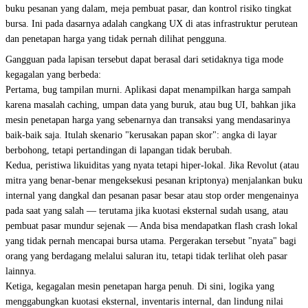
buku pesanan yang dalam, meja pembuat pasar, dan kontrol risiko tingkat
bursa. Ini pada dasarnya adalah cangkang UX di atas infrastruktur perutean
dan penetapan harga yang tidak pernah dilihat pengguna.
Gangguan pada lapisan tersebut dapat berasal dari setidaknya tiga mode
kegagalan yang berbeda:
Pertama, bug tampilan murni. Aplikasi dapat menampilkan harga sampah
karena masalah caching, umpan data yang buruk, atau bug UI, bahkan jika
mesin penetapan harga yang sebenarnya dan transaksi yang mendasarinya
baik-baik saja. Itulah skenario "kerusakan papan skor": angka di layar
berbohong, tetapi pertandingan di lapangan tidak berubah.
Kedua, peristiwa likuiditas yang nyata tetapi hiper-lokal. Jika Revolut (atau
mitra yang benar-benar mengeksekusi pesanan kriptonya) menjalankan buku
internal yang dangkal dan pesanan pasar besar atau stop order mengenainya
pada saat yang salah — terutama jika kuotasi eksternal sudah usang, atau
pembuat pasar mundur sejenak — Anda bisa mendapatkan flash crash lokal
yang tidak pernah mencapai bursa utama. Pergerakan tersebut "nyata" bagi
orang yang berdagang melalui saluran itu, tetapi tidak terlihat oleh pasar
lainnya.
Ketiga, kegagalan mesin penetapan harga penuh. Di sini, logika yang
menggabungkan kuotasi eksternal, inventaris internal, dan lindung nilai