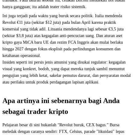
transaksi. Pada ukuran sebesar itu, cetakan Bitcoin mendekati nol bukan
hanya gangguan; itu adalah teater risiko sistemik.
Ini juga terjadi pada waktu yang buruk secara politik. Italia mendenda
Revolut €11 juta (sekitar $12 juta) pada bulan April karena praktik
komersial yang tidak adil. Lituania mendendanya lagi sebesar €3,5 juta
(sekitar $3,8 juta) atas kegagalan anti-pencucian uang. Dan aturan aset
kripto gaya MiCA baru UE dan rezim FCA Inggris akan mulai berlaku
hingga 2027 dengan fokus eksplisit pada perlindungan konsumen dan
ketahanan operasional.
Insiden seperti ini persis jenis amunisi yang disukai regulator: kegagalan
visual yang konkret, bodoh, yang dapat mereka tunjuk sambil menuntut
pengujian yang lebih ketat, sakelar pemutus darurat, dan persyaratan modal
atau perilaku untuk produk perdagangan lapisan aplikasi.
Apa artinya ini sebenarnya bagi Anda
sebagai trader kripto
Pelajaran besar di sini bukanlah “Revolut buruk, CEX bagus.” Bursa
meledak dengan caranya sendiri: FTX, Celsius, parade "likuidasi" lepas