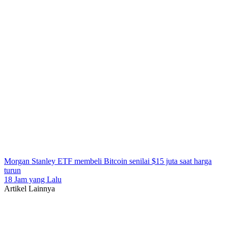
Morgan Stanley ETF membeli Bitcoin senilai $15 juta saat harga
turun
18 Jam yang Lalu
Artikel Lainnya