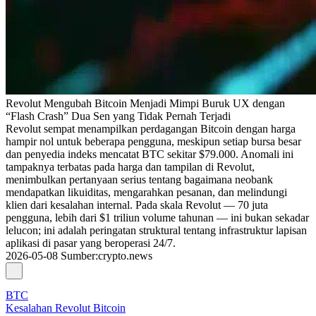
Revolut Mengubah Bitcoin Menjadi Mimpi Buruk UX dengan
“Flash Crash” Dua Sen yang Tidak Pernah Terjadi
Revolut sempat menampilkan perdagangan Bitcoin dengan harga
hampir nol untuk beberapa pengguna, meskipun setiap bursa besar
dan penyedia indeks mencatat BTC sekitar $79.000. Anomali ini
tampaknya terbatas pada harga dan tampilan di Revolut,
menimbulkan pertanyaan serius tentang bagaimana neobank
mendapatkan likuiditas, mengarahkan pesanan, dan melindungi
klien dari kesalahan internal. Pada skala Revolut — 70 juta
pengguna, lebih dari $1 triliun volume tahunan — ini bukan sekadar
lelucon; ini adalah peringatan struktural tentang infrastruktur lapisan
aplikasi di pasar yang beroperasi 24/7.
2026-05-08
Sumber
:
crypto.news
BTC
Kesalahan Revolut Bitcoin