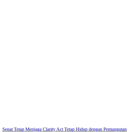
Senat Tetap Menjaga Clarity Act Tetap Hidup dengan Pemungutan