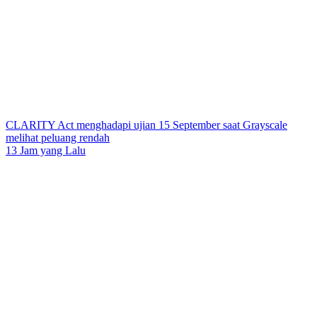
CLARITY Act menghadapi ujian 15 September saat Grayscale
melihat peluang rendah
13 Jam yang Lalu