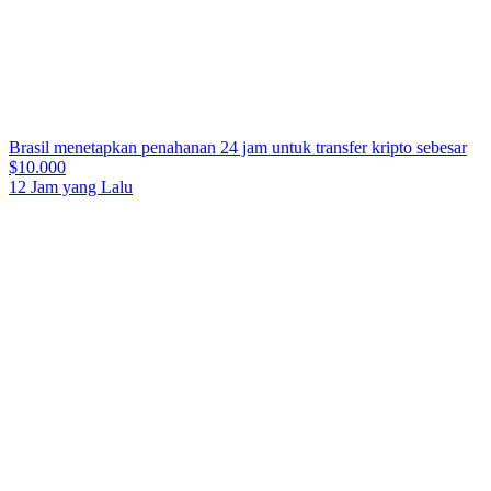
Brasil menetapkan penahanan 24 jam untuk transfer kripto sebesar
$10.000
12 Jam yang Lalu