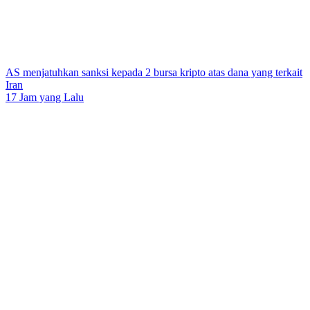
AS menjatuhkan sanksi kepada 2 bursa kripto atas dana yang terkait
Iran
17 Jam yang Lalu