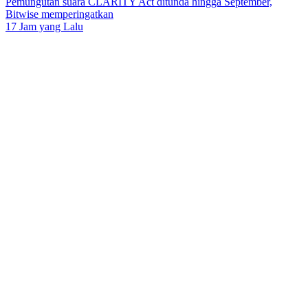
Pemungutan suara CLARITY Act ditunda hingga September,
Bitwise memperingatkan
17 Jam yang Lalu