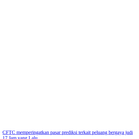
CFTC memperingatkan pasar prediksi terkait peluang bergaya judi
17 Jam yang Lalu