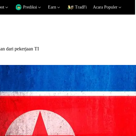
pot
Prediksi
Earn
TradFi
Acara Populer
n dari pekerjaan TI