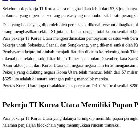
Sekelompok pekerja TI Korea Utara menghasilkan lebih dari $3,5 juta hany
dokumen yang diperoleh seorang peretas yang membobol salah satu perangka
Data yang bocor yang diperoleh oleh peretas tak dikenal tersebut dibagikan 
orang menghasilkan sekitar $1 juta per bulan, dengan total kripto senilai $3,
Para pekerja TI Korea Utara mengoordinasikan pembayaran di situs web be
bekerja untuk Sobaeksu, Saenal, dan Songkwang, yang dikenai sanksi oleh 
Pembayaran kripto ini diubah menjadi fiat dan dikirim ke rekening bank Ti
dikenal dan telah masuk daftar hitam Tether pada bulan Desember, kata Zac
Aktor-aktor jahat dari Korea Utara dan negara-negara lain terus mengancam 
Pekerja yang didukung negara Korea Utara telah mencuri lebih dari $7 miliar 
$625 juta adalah di antara serangan paling mencolok mereka.
Peretas Korea Utara juga disalahkan atas peretasan Drift Protocol senilai $28
Pekerja TI Korea Utara Memiliki Papan P
Para pekerja TI Korea Utara yang datanya terungkap memiliki papan peringka
halaman penjelajah blockchain yang menunjukkan rincian transaksi.