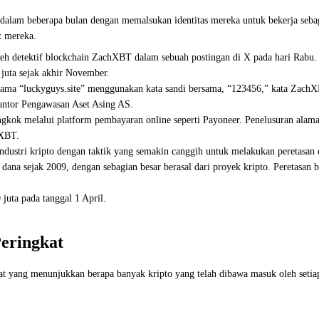
a dalam beberapa bulan dengan memalsukan identitas mereka untuk bekerja seb
t mereka.
oleh detektif blockchain ZachXBT dalam sebuah postingan di X pada hari Rabu.
5 juta sejak akhir November.
rnama “luckyguys.site” menggunakan kata sandi bersama, “123456,” kata Zac
Kantor Pengawasan Aset Asing AS.
ongkok melalui platform pembayaran online seperti Payoneer. Penelusuran ala
hXBT.
industri kripto dengan taktik yang semakin canggih untuk melakukan peretasan
dana sejak 2009, dengan sebagian besar berasal dari proyek kripto. Peretasan bu
0 juta pada tanggal 1 April.
eringkat
t yang menunjukkan berapa banyak kripto yang telah dibawa masuk oleh setiap 