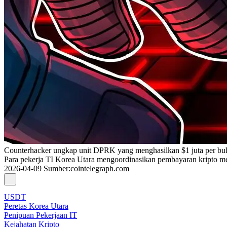
Counterhacker ungkap unit DPRK yang menghasilkan $1 juta per bula
Para pekerja TI Korea Utara mengoordinasikan pembayaran kripto m
2026-04-09
Sumber
:
cointelegraph.com
USDT
Peretas Korea Utara
Penipuan Pekerjaan IT
Kejahatan Kripto