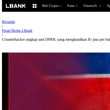
Beli Crypto
Pasar
Futures
S
Beranda
/
Pusat Berita LBank
/
Counterhacker ungkap unit DPRK yang menghasilkan $1 juta per bula