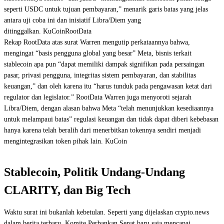
seperti USDC untuk tujuan pembayaran,” menarik garis batas yang jelas
antara uji coba ini dan inisiatif Libra/Diem yang
ditinggalkan. KuCoinRootData
Rekap RootData atas surat Warren mengutip perkataannya bahwa,
mengingat “basis pengguna global yang besar” Meta, bisnis terkait
stablecoin apa pun “dapat memiliki dampak signifikan pada persaingan
pasar, privasi pengguna, integritas sistem pembayaran, dan stabilitas
keuangan,” dan oleh karena itu “harus tunduk pada pengawasan ketat dari
regulator dan legislator.” RootData Warren juga menyoroti sejarah
Libra/Diem, dengan alasan bahwa Meta “telah menunjukkan kesediaannya
untuk melampaui batas” regulasi keuangan dan tidak dapat diberi kebebasan
hanya karena telah beralih dari menerbitkan tokennya sendiri menjadi
mengintegrasikan token pihak lain. KuCoin
Stablecoin, Politik Undang-Undang
CLARITY, dan Big Tech
Waktu surat ini bukanlah kebetulan. Seperti yang dijelaskan crypto.news
dalam berita terbaru, Komite Perbankan Senat baru saja mencapai