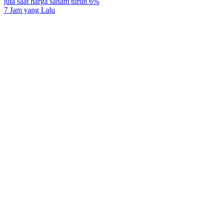
juta saat harga saham turun 6%
7 Jam yang Lalu