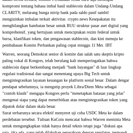
kompromi tentang bahasa imbal hasil stablecoin dalam Undang-Undang
CLARITY, melarang bunga mirip bank pada saldo pasif sambil
mengizinkan imbalan terkait aktivitas. crypto.news Kesepakatan itu
menghilangkan hambatan besar untuk RUU struktur pasar aset digital yang
komprehensif, yang bertujuan untuk menciptakan rezim federal untuk
bursa, klasifikasi token, dan pengawasan stablecoin, dan kini menuju ke
pembahasan Komite Perbankan paling cepat minggu 11 Mei. IBT
Warren, seorang Demokrat senior di komite dan salah satu skeptis kripto
paling vokal di Kongres, telah berulang kali memperingatkan bahwa
stablecoin dapat berkembang menjadi “bank bayangan” di luar lingkup
regulasi tradisional dan sangat menentang upaya Big Tech untuk
mengintegrasikan layanan keuangan ke platform sosial besar. Dalam dengar
pendapat sebelumnya, ia mengutip proyek Libra/Diem Meta sebagai
“contoh klasik” mengapa Kongres perlu “menetapkan batasan yang jelas”
mengenai siapa yang dapat menerbitkan atau mengintegrasikan token yang
dipatok dolar dalam skala besar.
Surat terbarunya secara efektif menyeret uji coba USDC Meta ke dalam
perdebatan tersebut. Tulisan KuCoin mencatat bahwa Warren meminta Meta
untuk mengungkapkan tidak hanya detail teknis tetapi juga “diskusi apa
saja, jika ada, yang telah dilakukan perusahaan dengan regulator, termasuk