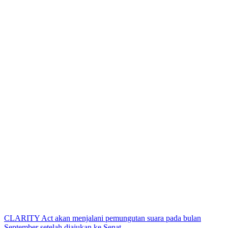
CLARITY Act akan menjalani pemungutan suara pada bulan
September setelah diajukan ke Senat