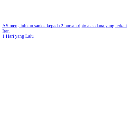
AS menjatuhkan sanksi kepada 2 bursa kripto atas dana yang terkait
Iran
1 Hari yang Lalu