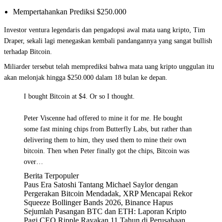
Mempertahankan Prediksi $250.000
Investor ventura legendaris dan pengadopsi awal mata uang kripto, Tim
Draper, sekali lagi menegaskan kembali pandangannya yang sangat bullish
terhadap Bitcoin.
Miliarder tersebut telah memprediksi bahwa mata uang kripto unggulan itu
akan melonjak hingga $250.000 dalam 18 bulan ke depan.
I bought Bitcoin at $4. Or so I thought.
Peter Viscenne had offered to mine it for me. He bought
some fast mining chips from Butterfly Labs, but rather than
delivering them to him, they used them to mine their own
bitcoin. Then when Peter finally got the chips, Bitcoin was
over…
Berita Terpopuler
Paus Era Satoshi Tantang Michael Saylor dengan
Pergerakan Bitcoin Mendadak, XRP Mencapai Rekor
Squeeze Bollinger Bands 2026, Binance Hapus
Sejumlah Pasangan BTC dan ETH: Laporan Kripto
Pagi CEO Ripple Rayakan 11 Tahun di Perusahaan