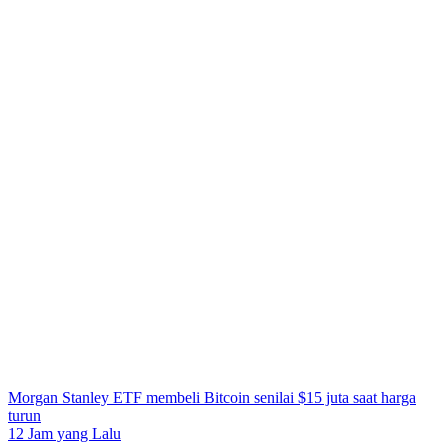
Morgan Stanley ETF membeli Bitcoin senilai $15 juta saat harga
turun
12 Jam yang Lalu