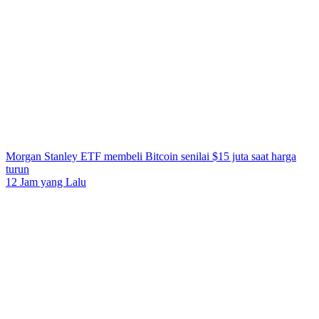
Morgan Stanley ETF membeli Bitcoin senilai $15 juta saat harga
turun
12 Jam yang Lalu