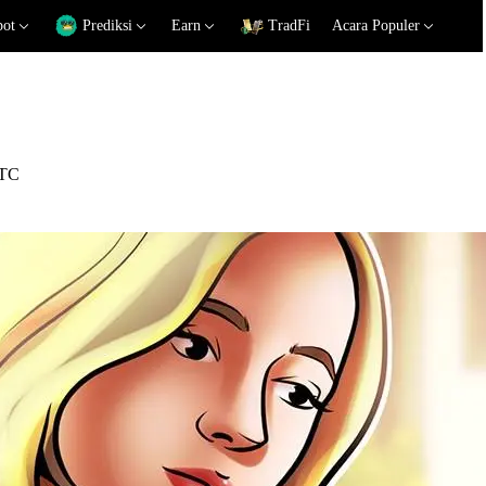
pot
Prediksi
Earn
TradFi
Acara Populer
FTC