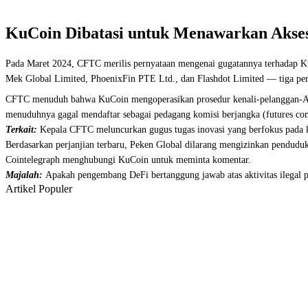
KuCoin Dibatasi untuk Menawarkan Akse
Pada Maret 2024, CFTC merilis pernyataan mengenai gugatannya terhadap Ku
Mek Global Limited, PhoenixFin PTE Ltd., dan Flashdot Limited — tiga peru
CFTC menuduh bahwa KuCoin mengoperasikan prosedur kenali-pelanggan-And
menuduhnya gagal mendaftar sebagai pedagang komisi berjangka (futures comm
Terkait:
Kepala CFTC meluncurkan gugus tugas inovasi yang berfokus pada k
Berdasarkan perjanjian terbaru, Peken Global dilarang mengizinkan pendudu
Cointelegraph menghubungi KuCoin untuk meminta komentar.
Majalah:
Apakah pengembang DeFi bertanggung jawab atas aktivitas ilegal p
Artikel Populer