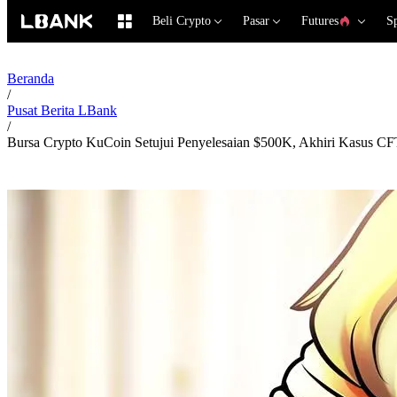
Beli Crypto
Pasar
Futures
S
Beranda
/
Pusat Berita LBank
/
Bursa Crypto KuCoin Setujui Penyelesaian $500K, Akhiri Kasus C