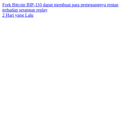
Fork Bitcoin BIP-110 dapat membuat para pemegangnya rentan
terhadap serangan replay
2 Hari yang Lalu