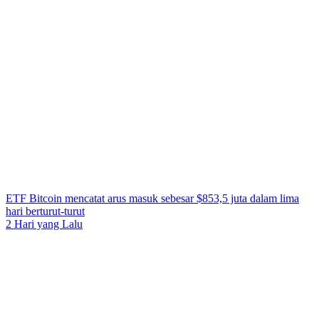
ETF Bitcoin mencatat arus masuk sebesar $853,5 juta dalam lima
hari berturut-turut
2 Hari yang Lalu