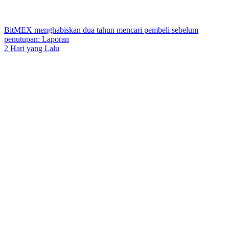
BitMEX menghabiskan dua tahun mencari pembeli sebelum
penutupan: Laporan
2 Hari yang Lalu