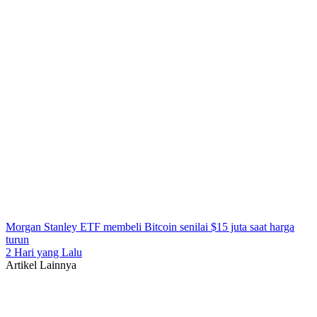
Morgan Stanley ETF membeli Bitcoin senilai $15 juta saat harga
turun
2 Hari yang Lalu
Artikel Lainnya