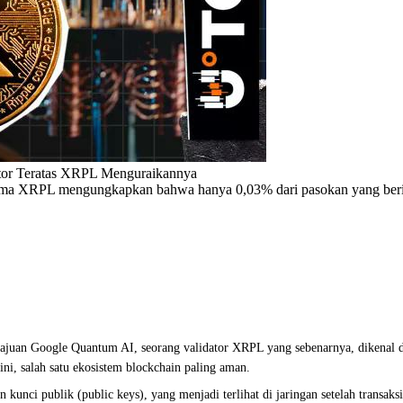
tor Teratas XRPL Menguraikannya
ama XRPL mengungkapkan bahwa hanya 0,03% dari pasokan yang beris
uan Google Quantum AI, seorang validator XRPL yang sebenarnya, dikenal den
ini, salah satu ekosistem blockchain paling aman.
nci publik (public keys), yang menjadi terlihat di jaringan setelah transaksi