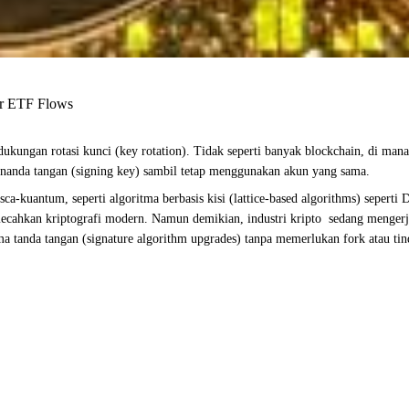
ur ETF Flows
kungan rotasi kunci (key rotation). Tidak seperti banyak blockchain, di man
nanda tangan (signing key) sambil tetap menggunakan akun yang sama.
-kuantum, seperti algoritma berbasis kisi (lattice-based algorithms) seperti D
ahkan kriptografi modern. Namun demikian, industri kripto sedang mengerja
ma tanda tangan (signature algorithm upgrades) tanpa memerlukan fork atau ti