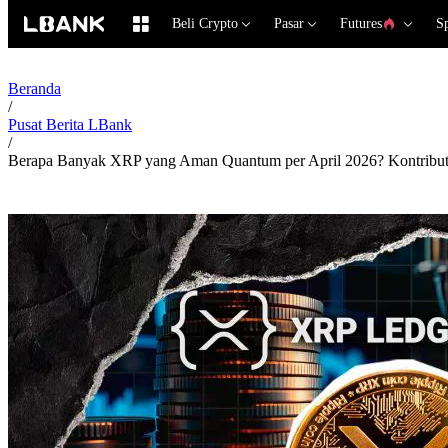
Beli Crypto
Pasar
Futures
S
Beranda
/
Pusat Berita LBank
/
Berapa Banyak XRP yang Aman Quantum per April 2026? Kontribu