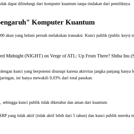
idak dapat dilindungi dari komputer kuantum tanpa tindakan dari pemiliknya.
rpengaruh" Komputer Kuantum
000 akun yang belum pernah melakukan transaksi. Kunci publik (public keys) me
ered Midnight (NIGHT) on Verge of ATL: Up From There? Shiba Inu (
 dengan kunci yang berpotensi disusupi karena aktivitas jangka panjang hanya 
 jaringan, ini hanya mewakili 0,03% dari total pasokan.
sehingga kunci publik tidak diketahui dan aman dari kuantum.
RP yang tidak aktif (tidak aktif lebih dari 5 tahun) dan kunci publik mereka t