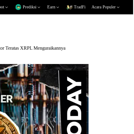
pot
Prediksi
Earn
TradFi
Acara Populer
tor Teratas XRPL Menguraikannya