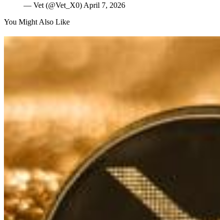
— Vet (@Vet_X0) April 7, 2026
You Might Also Like