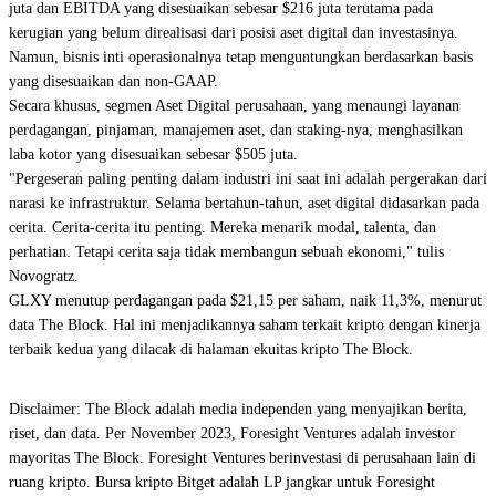
juta dan EBITDA yang disesuaikan sebesar $216 juta terutama pada
kerugian yang belum direalisasi dari posisi aset digital dan investasinya.
Namun, bisnis inti operasionalnya tetap menguntungkan berdasarkan basis
yang disesuaikan dan non-GAAP.
Secara khusus, segmen Aset Digital perusahaan, yang menaungi layanan
perdagangan, pinjaman, manajemen aset, dan staking-nya, menghasilkan
laba kotor yang disesuaikan sebesar $505 juta.
"Pergeseran paling penting dalam industri ini saat ini adalah pergerakan dari
narasi ke infrastruktur. Selama bertahun-tahun, aset digital didasarkan pada
cerita. Cerita-cerita itu penting. Mereka menarik modal, talenta, dan
perhatian. Tetapi cerita saja tidak membangun sebuah ekonomi," tulis
Novogratz.
GLXY menutup perdagangan pada $21,15 per saham, naik 11,3%, menurut
data The Block. Hal ini menjadikannya saham terkait kripto dengan kinerja
terbaik kedua yang dilacak di halaman ekuitas kripto The Block.
Disclaimer: The Block adalah media independen yang menyajikan berita,
riset, dan data. Per November 2023, Foresight Ventures adalah investor
mayoritas The Block. Foresight Ventures berinvestasi di perusahaan lain di
ruang kripto. Bursa kripto Bitget adalah LP jangkar untuk Foresight