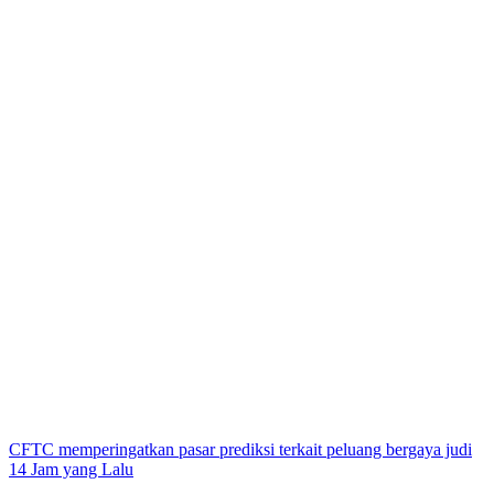
CFTC memperingatkan pasar prediksi terkait peluang bergaya judi
14 Jam yang Lalu