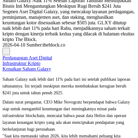
Saham Galaxy Naik 11% Setelah Laporan Tahunan Menunjukkan
Bisnis Inti Menguntungkan Meskipun Rugi Bersih $241 Juta
Segmen Aset Digital Galaxy, yang mencakup layanan perdagangan,
peminjaman, manajemen aset, dan staking, menghasilkan
keuntungan kotor disesuaikan sebesar $505 juta. GLXY ditutup
naik lebih dari 11% pada hari Rabu, menjadikannya saham terkait
kripto dengan kinerja terbaik kedua yang dilacak di halaman ekuitas
kripto The Block.
2026-04-10
Sumber
:
theblock.co
Perdagangan Aset Digital
Infrastruktur Kripto
Kenaikan Saham Galaxy
Saham Galaxy naik lebih dari 11% pada hari ini setelah publikasi laporan
tahunannya. Ini terjadi meskipun mereka membukukan kerugian bersih
$241 juta untuk tahun penuh 2025.
Dalam surat pengantar, CEO Mike Novogratz berpendapat bahwa Galaxy
siap untuk mengambil keuntungan dari meningkatnya minat pada
infrastruktur blockchain, mencatat bahwa pusat data Helios dan operasi
layanan keuangan kripto yang ada akan menciptakan pendapatan yang
berkelanjutan bagi perusahaan.
"Saat kita memasuki tahun 2026, kita lebih memahami peluang kita