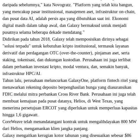
daripada sebelumnya," kata Novogratz. "Platform yang telah kita bangun,
yang mencakup pasar institusional, manajemen aset, infrastruktur on-chain,
dan pusat data AI, adalah persis apa yang dibutuhkan saat ini. Ekonomi
digital masih dalam tahap awal, dan Galaxy bermaksud untuk menjadi
pusatnya selama beberapa dekade mendatang."
Didirikan pada tahun 2018, Galaxy telah memposisikan dirinya sebagai
"solusi terpadu" untuk kebutuhan kripto institusional, termasuk layanan
derivatif dan perdagangan OTC (over-the-counter), pinjaman aset, serta
staking, tokenisasi, dan dukungan kustodian. Perusahaan ini juga terlibat
dalam perbankan investasi kripto, modal ventura, dan, semakin banyak,
infrastruktur HPC/AI.
Tahun lalu, perusahaan meluncurkan GalaxyOne, platform fintech ritel yang
menawarkan rekening deposito berpenghasilan bunga yang diasuransikan
FDIC melalui mitra perbankan Cross River Bank. Perusahaan ini juga telah
membuat kemajuan pada pusat datanya, Helios, di West Texas, yang
menerima persetujuan ERCOT yang diperlukan untuk memperluas kapasitas
hingga 1,6 gigawatt.
CoreWeave telah menandatangani kontrak untuk mengalihdayakan 800 MW
dari Helios, mengamankan klien jangka panjang.
Galaxy mengaitkan kerugian kotor tahunan yang disesuaikan sebesar $86