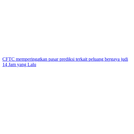
CFTC memperingatkan pasar prediksi terkait peluang bergaya judi
14 Jam yang Lalu