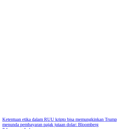
Ketentuan etika dalam RUU kripto bisa memungkinkan Trump
menunda pembayaran pajak jutaan dolar: Bloomberg