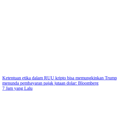
Ketentuan etika dalam RUU kripto bisa memungkinkan Trump
menunda pembayaran pajak jutaan dolar: Bloomberg
7 Jam yang Lalu