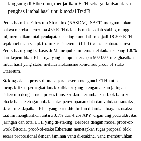
langsung di Ethereum, menjadikan ETH sebagai lapisan dasar
penghasil imbal hasil untuk modal TradFi.
Perusahaan kas Ethereum Sharplink (NASDAQ: SBET) mengumumkan
bahwa mereka menerima 459 ETH dalam bentuk hadiah staking minggu
ini, menjadikan total pendapatan staking kumulatif menjadi 18.309 ETH
sejak meluncurkan platform kas Ethereum (ETH) kelas institusionalnya.
Perusahaan yang berbasis di Minneapolis ini terus melakukan staking 100%
dari kepemilikan ETH-nya yang hampir mencapai 900.000, menghasilkan
imbal hasil yang stabil melalui mekanisme konsensus proof-of-stake
Ethereum.
Staking adalah proses di mana para peserta mengunci ETH untuk
mengaktifkan perangkat lunak validator yang mengamankan jaringan
Ethereum dengan memproses transaksi dan menambahkan blok baru ke
blockchain. Sebagai imbalan atas penyimpanan data dan validasi transaksi,
staker mendapatkan ETH yang baru diterbitkan ditambah biaya transaksi,
saat ini menghasilkan antara 3,5% dan 4,2% APY tergantung pada aktivitas
jaringan dan total ETH yang di-staking. Berbeda dengan model proof-of-
work Bitcoin, proof-of-stake Ethereum menetapkan tugas proposal blok
secara proporsional dengan jaminan yang di-staking, yang membutuhkan