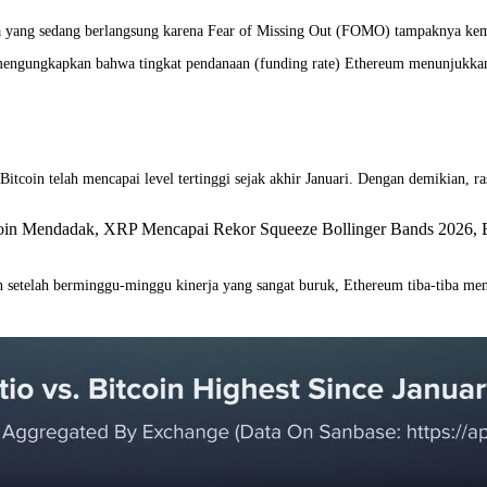
ga yang sedang berlangsung karena Fear of Missing Out (FOMO) tampaknya ke
g mengungkapkan bahwa tingkat pendanaan (funding rate) Ethereum menunjukkan
Bitcoin telah mencapai level tertinggi sejak akhir Januari. Dengan demikian, r
itcoin Mendadak, XRP Mencapai Rekor Squeeze Bollinger Bands 2026
setelah berminggu-minggu kinerja yang sangat buruk, Ethereum tiba-tiba men