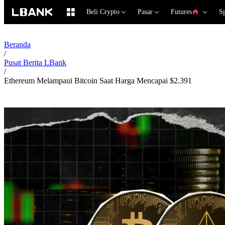
Beli Crypto
Pasar
Futures
S
Beranda
/
Pusat Berita LBank
/
Ethereum Melampaui Bitcoin Saat Harga Mencapai $2.391