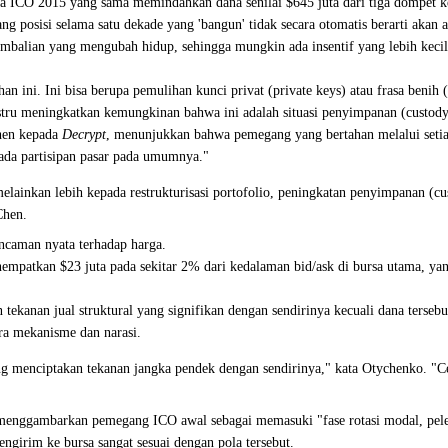
ma ICO 2015 yang sama memindahkan dana senilai $645 juta dari tiga dompet 
posisi selama satu dekade yang 'bangun' tidak secara otomatis berarti akan a
balian yang mengubah hidup, sehingga mungkin ada insentif yang lebih kecil 
 ini. Ini bisa berupa pemulihan kunci privat (private keys) atau frasa benih 
ustru meningkatkan kemungkinan bahwa ini adalah situasi penyimpanan (custody
Chen kepada
Decrypt
, menunjukkan bahwa pemegang yang bertahan melalui seti
pada partisipan pasar pada umumnya."
melainkan lebih kepada restrukturisasi portofolio, peningkatan penyimpanan (c
Chen.
ancaman nyata terhadap harga.
patkan $23 juta pada sekitar 2% dari kedalaman bid/ask di bursa utama, yang
tekanan jual struktural yang signifikan dengan sendirinya kecuali dana terse
ra mekanisme dan narasi.
ang menciptakan tekanan jangka pendek dengan sendirinya," kata Otychenko. "Ce
, menggambarkan pemegang ICO awal sebagai memasuki "fase rotasi modal, pele
girim ke bursa sangat sesuai dengan pola tersebut.