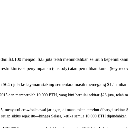
dari $3.100 menjadi $23 juta telah memindahkan seluruh kepemilikann
strukturisasi penyimpanan (custody) atau pemulihan kunci (key recovery
 $645 juta ke layanan staking sementara masih memegang $1,1 miliar a
2015 dan memperoleh 10.000 ETH, yang kini bernilai sekitar $23 juta, telah
 menyusul crowdsale awal jaringan, di mana token tersebut dihargai sekitar 
dan setiap siklus sejak itu—hingga Selasa, ketika semua 10.000 ETH dipindahka