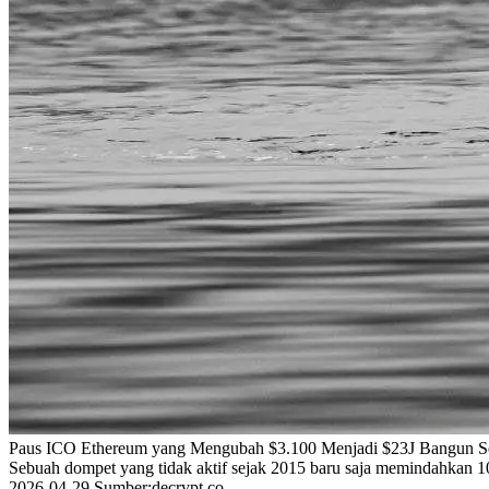
Paus ICO Ethereum yang Mengubah $3.100 Menjadi $23J Bangun Se
Sebuah dompet yang tidak aktif sejak 2015 baru saja memindahkan 10
2026-04-29
Sumber
:
decrypt.co