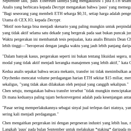
September lalu, 'paus' Ethereum lainnya yang mengakuisisi 1 juta ETH sela
Analis yang berbicara kepada
Decrypt
mengatakan bahwa 'paus' yang memegang 
"Bagi seseorang yang membeli ETH seharga $0,31, setiap harga adalah pengem
Utama di CEX.IO, kepada
Decrypt
.
"Motif non-harga bisa menjadi skenario yang paling mungkin untuk perpindahan
yang tidak aktif selama satu dekade yang bergerak pada saat bukan puncak j
Waktu pergerakan ini membantah tesis penjualan, kata analis Bitunix Dean 
lebih tinggi—"beroperasi dengan jangka waktu yang jauh lebih panjang dari
"Dalam banyak kasus, pergerakan seperti ini bukan tentang likuidasi segera, 
modal yang tidak aktif menjadi kerangka manajemen yang lebih aktif," kata 
Kedua analis sepakat bahwa secara mekanis, transfer ini tidak menimbulkan 
Otychenko mencatat volume perdagangan harian ETH sekitar $15 miliar, menem
sekaligus, "yang tidak akan dilakukan oleh penjual yang canggih sekalipun."
Chen setuju, mengatakan bahwa transfer tersebut "tidak mungkin menciptakan 
Di mana keduanya paling tajam berkonvergensi adalah pada kesenjangan anta
"Pasar sering memperlakukannya sebagai sinyal jual terlepas dari niatnya, y
sering kali menjadi perdagangan."
Chen mengaitkan pergerakan ini dengan pergeseran industri yang lebih luas
Langkah 'paus' pada bulan September untuk melakukan *staking* daripada men