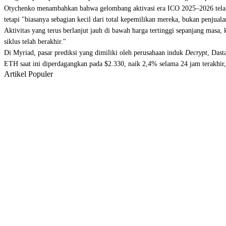
Otychenko menambahkan bahwa gelombang aktivasi era ICO 2025–2026 telah te
tetapi "biasanya sebagian kecil dari total kepemilikan mereka, bukan penjual
Aktivitas yang terus berlanjut jauh di bawah harga tertinggi sepanjang masa
siklus telah berakhir."
Di Myriad, pasar prediksi yang dimiliki oleh perusahaan induk
Decrypt
, Das
ETH saat ini diperdagangkan pada $2.330, naik 2,4% selama 24 jam terakhir
Artikel Populer