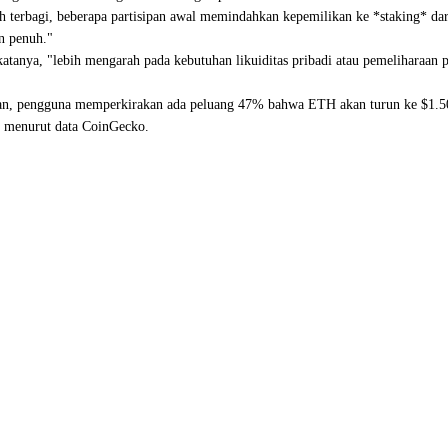
rbagi, beberapa partisipan awal memindahkan kepemilikan ke *staking* daripa
an penuh."
, katanya, "lebih mengarah pada kebutuhan likuiditas pribadi atau pemelihara
tan, pengguna memperkirakan ada peluang 47% bahwa ETH akan turun ke $1.5
, menurut data CoinGecko.