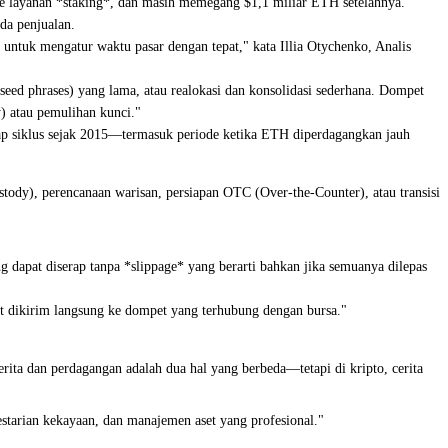
ke layanan *staking*, dan masih memegang $1,1 miliar ETH setelahnya.
da penjualan.
untuk mengatur waktu pasar dengan tepat," kata Illia Otychenko, Analis
(seed phrases) yang lama, atau realokasi dan konsolidasi sederhana. Dompet
) atau pemulihan kunci."
ap siklus sejak 2015—termasuk periode ketika ETH diperdagangkan jauh
ustody), perencanaan warisan, persiapan OTC (Over-the-Counter), atau transisi
 dapat diserap tanpa *slippage* yang berarti bahkan jika semuanya dilepas
but dikirim langsung ke dompet yang terhubung dengan bursa."
rita dan perdagangan adalah dua hal yang berbeda—tetapi di kripto, cerita
starian kekayaan, dan manajemen aset yang profesional."