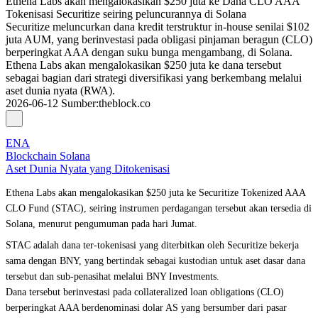
Ethena Labs akan mengalokasikan $250 juta ke Dana CLO AAA
Tokenisasi Securitize seiring peluncurannya di Solana
Securitize meluncurkan dana kredit terstruktur in-house senilai $102
juta AUM, yang berinvestasi pada obligasi pinjaman beragun (CLO)
berperingkat AAA dengan suku bunga mengambang, di Solana.
Ethena Labs akan mengalokasikan $250 juta ke dana tersebut
sebagai bagian dari strategi diversifikasi yang berkembang melalui
aset dunia nyata (RWA).
2026-06-12
Sumber
:
theblock.co
ENA
Blockchain Solana
Aset Dunia Nyata yang Ditokenisasi
Ethena Labs akan mengalokasikan $250 juta ke Securitize Tokenized AAA
CLO Fund (STAC), seiring instrumen perdagangan tersebut akan tersedia di
Solana, menurut pengumuman pada hari Jumat.
STAC adalah dana ter-tokenisasi yang diterbitkan oleh Securitize bekerja
sama dengan BNY, yang bertindak sebagai kustodian untuk aset dasar dana
tersebut dan sub-penasihat melalui BNY Investments.
Dana tersebut berinvestasi pada collateralized loan obligations (CLO)
berperingkat AAA berdenominasi dolar AS yang bersumber dari pasar