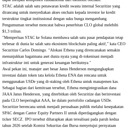
STAC adalah salah satu penawaran kredit swasta internal Securitize yang
dirancang untuk menyediakan akses onchain kepada investor ke kredit
terstruktur tingkat institusional dengan suku bunga mengambang.
Pengumuman tersebut mencatat bahwa penerbitan CLO global melebihi
$1,3 triliun.
"Memperluas STAC ke Solana membawa salah satu pasar pendapatan tetap
terbesar di dunia ke salah satu ekosistem blockchain paling aktif,” kata CEO
Securitize Carlos Domingo. “Alokasi Ethena yang direncanakan semakin
menunjukkan bagaimana aset dunia nyata yang di-tokenisasi menjadi
infrastruktur inti untuk generasi keuangan berikutnya."
Awal pekan ini, manajer aset besar Janus Henderson mengungkapkan
investasi dalam token tata kelola Ethena ENA dan rencana untuk
menggunakan USDe yang di-staking oleh Ethena untuk manajemen kas.
Sebagai bagian dari kemitraan tersebut, Ethena mengintegrasikan dana
JAAA Janus Henderson, yang diterbitkan oleh Securitize dan berinvestasi
pada CLO berperingkat AAA, ke dalam portofolio cadangan USDe.
Securitize berencana untuk menjadi perusahaan publik melalui kesepakatan
SPAC dengan Cantor Equity Partners II untuk diperdagangkan dengan
ticker SECZ. IPO tersebut diharapkan akan terealisasi pada paruh kedua
tahun 2026 setelah Komisi Sekuritas dan Bursa menyetujui pernyataan