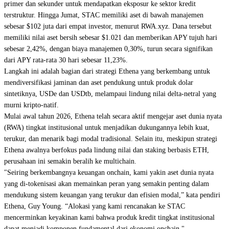
primer dan sekunder untuk mendapatkan eksposur ke sektor kredit
terstruktur. Hingga Jumat, STAC memiliki aset di bawah manajemen
sebesar $102 juta dari empat investor, menurut RWA.xyz. Dana tersebut
memiliki nilai aset bersih sebesar $1.021 dan memberikan APY tujuh hari
sebesar 2,42%, dengan biaya manajemen 0,30%, turun secara signifikan
dari APY rata-rata 30 hari sebesar 11,23%.
Langkah ini adalah bagian dari strategi Ethena yang berkembang untuk
mendiversifikasi jaminan dan aset pendukung untuk produk dolar
sintetiknya, USDe dan USDtb, melampaui lindung nilai delta-netral yang
murni kripto-natif.
Mulai awal tahun 2026, Ethena telah secara aktif mengejar aset dunia nyata
(RWA) tingkat institusional untuk menjadikan dukungannya lebih kuat,
terukur, dan menarik bagi modal tradisional. Selain itu, meskipun strategi
Ethena awalnya berfokus pada lindung nilai dan staking berbasis ETH,
perusahaan ini semakin beralih ke multichain.
"Seiring berkembangnya keuangan onchain, kami yakin aset dunia nyata
yang di-tokenisasi akan memainkan peran yang semakin penting dalam
mendukung sistem keuangan yang terukur dan efisien modal,” kata pendiri
Ethena, Guy Young. “Alokasi yang kami rencanakan ke STAC
mencerminkan keyakinan kami bahwa produk kredit tingkat institusional
dapat menjadi komponen fundamental dari ekonomi onchain."