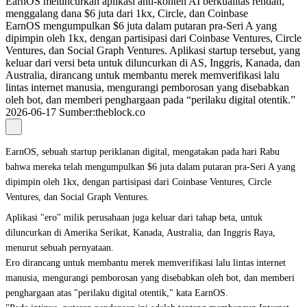
EarnOS meluncurkan aplikasi anti-konten AI berkualitas rendah,
menggalang dana $6 juta dari 1kx, Circle, dan Coinbase
EarnOS mengumpulkan $6 juta dalam putaran pra-Seri A yang
dipimpin oleh 1kx, dengan partisipasi dari Coinbase Ventures, Circle
Ventures, dan Social Graph Ventures. Aplikasi startup tersebut, yang
keluar dari versi beta untuk diluncurkan di AS, Inggris, Kanada, dan
Australia, dirancang untuk membantu merek memverifikasi lalu
lintas internet manusia, mengurangi pemborosan yang disebabkan
oleh bot, dan memberi penghargaan pada “perilaku digital otentik.”
2026-06-17
Sumber
:
theblock.co
EarnOS, sebuah startup periklanan digital, mengatakan pada hari Rabu
bahwa mereka telah mengumpulkan $6 juta dalam putaran pra-Seri A yang
dipimpin oleh 1kx, dengan partisipasi dari Coinbase Ventures, Circle
Ventures, dan Social Graph Ventures.
Aplikasi "ero" milik perusahaan juga keluar dari tahap beta, untuk
diluncurkan di Amerika Serikat, Kanada, Australia, dan Inggris Raya,
menurut sebuah pernyataan.
Ero dirancang untuk membantu merek memverifikasi lalu lintas internet
manusia, mengurangi pemborosan yang disebabkan oleh bot, dan memberi
penghargaan atas "perilaku digital otentik," kata EarnOS.