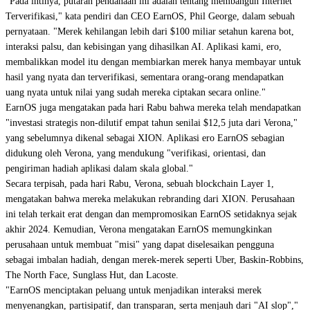
"Pada intinya, putaran pendanaan ini adalah tentang membangun Internet
Terverifikasi," kata pendiri dan CEO EarnOS, Phil George, dalam sebuah
pernyataan. "Merek kehilangan lebih dari $100 miliar setahun karena bot,
interaksi palsu, dan kebisingan yang dihasilkan AI. Aplikasi kami, ero,
membalikkan model itu dengan membiarkan merek hanya membayar untuk
hasil yang nyata dan terverifikasi, sementara orang-orang mendapatkan
uang nyata untuk nilai yang sudah mereka ciptakan secara online."
EarnOS juga mengatakan pada hari Rabu bahwa mereka telah mendapatkan
"investasi strategis non-dilutif empat tahun senilai $12,5 juta dari Verona,"
yang sebelumnya dikenal sebagai XION. Aplikasi ero EarnOS sebagian
didukung oleh Verona, yang mendukung "verifikasi, orientasi, dan
pengiriman hadiah aplikasi dalam skala global."
Secara terpisah, pada hari Rabu, Verona, sebuah blockchain Layer 1,
mengatakan bahwa mereka melakukan rebranding dari XION. Perusahaan
ini telah terkait erat dengan dan mempromosikan EarnOS setidaknya sejak
akhir 2024. Kemudian, Verona mengatakan EarnOS memungkinkan
perusahaan untuk membuat "misi" yang dapat diselesaikan pengguna
sebagai imbalan hadiah, dengan merek-merek seperti Uber, Baskin-Robbins,
The North Face, Sunglass Hut, dan Lacoste.
"EarnOS menciptakan peluang untuk menjadikan interaksi merek
menyenangkan, partisipatif, dan transparan, serta menjauh dari "AI slop","