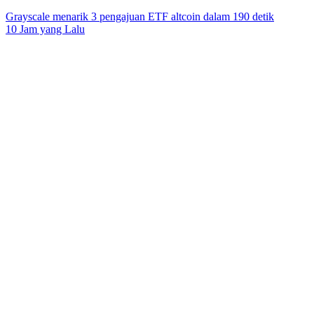
Grayscale menarik 3 pengajuan ETF altcoin dalam 190 detik
10 Jam yang Lalu