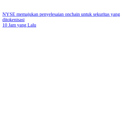
NYSE memajukan penyelesaian onchain untuk sekuritas yang
ditokenisasi
10 Jam yang Lalu