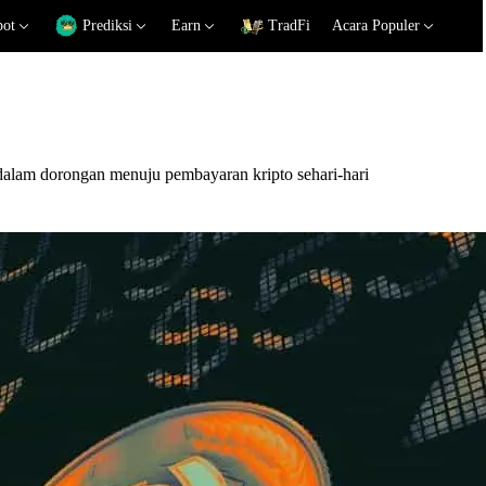
pot
Prediksi
Earn
TradFi
Acara Populer
lam dorongan menuju pembayaran kripto sehari-hari