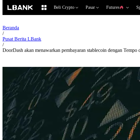
Beli Crypto
Pasar
Futures
S
Beranda
/
Pusat Berita LBank
/
DoorDash akan menawarkan pembayaran stablecoin dengan Tempo da