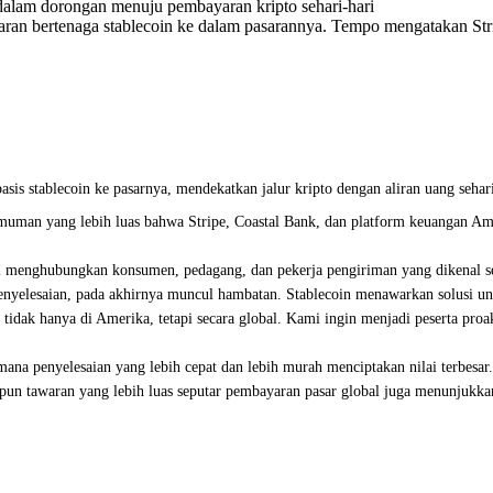
lam dorongan menuju pembayaran kripto sehari-hari
n bertenaga stablecoin ke dalam pasarannya. Tempo mengatakan Str
stablecoin ke pasarnya, mendekatkan jalur kripto dengan aliran uang sehari-ha
muman yang lebih luas bahwa Stripe, Coastal Bank, dan platform keuangan A
ni menghubungkan konsumen, pedagang, dan pekerja pengiriman yang dikenal seba
l penyelesaian, pada akhirnya muncul hambatan. Stablecoin menawarkan solusi u
tidak hanya di Amerika, tetapi secara global. Kami ingin menjadi peserta proa
na penyelesaian yang lebih cepat dan lebih murah menciptakan nilai terbesar.
n tawaran yang lebih luas seputar pembayaran pasar global juga menunjukkan