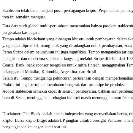
Stablecoin telah lama menjadi pusat perdagangan kripto. Perpindahan pemb
tren ini semakin menguat.
Data dari studi global multi-perusahaan menemukan bahwa pasokan stablecoin
pergerakan kas negara.
Tempo adalah blockchain yang dibangun khusus untuk pembayaran dalam skala
yang dapat diprediksi, ruang blok yang dicadangkan untuk pembayaran, zon
Peran Stripe dalam peluncuran ini juga signifikan. Tempo mengatakan jaring
mengirim, dan menerima stablecoin langsung melalui Stripe di lebih dari 100
Coastal Bank, bank sponsor teregulasi untuk mitra fintech, menggunakan Tem
pelanggan di Meksiko, Kolombia, Argentina, dan Brasil.
Selain itu,
Tempo mengiringi peluncuran perusahaan dengan memperkenalkan p
Praktik ini juga bertujuan membantu bergerak dari prototipe ke produksi.
Adopsi stablecoin semakin cepat di seluruh pembayaran, bahkan saat pembu
baru di Senat, meninggalkan sebagian industri masih menunggu aturan federal
Disclaimer: The Block adalah media independen yang menyediakan berita, rise
kripto. Bursa kripto Bitget adalah LP jangkar untuk Foresight Ventures. The
pengungkapan keuangan kami saat ini.