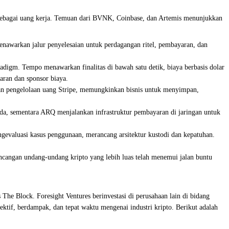
 sebagai uang kerja. Temuan dari BVNK, Coinbase, dan Artemis menunjukkan
enawarkan jalur penyelesaian untuk perdagangan ritel, pembayaran, dan
digm. Tempo menawarkan finalitas di bawah satu detik, biaya berbasis dolar
aran dan sponsor biaya.
puan pengelolaan uang Stripe, memungkinkan bisnis untuk menyimpan,
ada, sementara ARQ menjalankan infrastruktur pembayaran di jaringan untuk
evaluasi kasus penggunaan, merancang arsitektur kustodi dan kepatuhan.
cangan undang-undang kripto yang lebih luas telah menemui jalan buntu
The Block. Foresight Ventures berinvestasi di perusahaan lain di bidang
ektif, berdampak, dan tepat waktu mengenai industri kripto. Berikut adalah