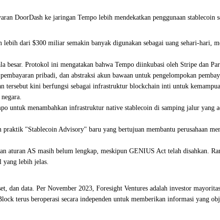
ayaran DoorDash ke jaringan Tempo lebih mendekatkan penggunaan stablecoin
 lebih dari $300 miliar semakin banyak digunakan sebagai uang sehari-hari, m
 besar. Protokol ini mengatakan bahwa Tempo diinkubasi oleh Stripe dan Para
a pembayaran pribadi, dan abstraksi akun bawaan untuk pengelompokan pembay
an tersebut kini berfungsi sebagai infrastruktur blockchain inti untuk kemam
 negara.
po untuk menambahkan infrastruktur native stablecoin di samping jalur yang 
raktik "Stablecoin Advisory" baru yang bertujuan membantu perusahaan meng
atan aturan AS masih belum lengkap, meskipun GENIUS Act telah disahkan. Ran
 yang lebih jelas.
t, dan data. Per November 2023, Foresight Ventures adalah investor mayoritas 
 Block terus beroperasi secara independen untuk memberikan informasi yang obj