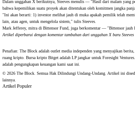
Dalam unggahan X berikutnya, Steeves menulis — "Hasil dari malam yang penu
bahwa kepemilikan suatu proyek akan ditentukan oleh komitmen jangka panja
"Ini akan berarti: 1) investor melihat jauh di muka apakah pemilik telah m
lain, atau agen, untuk mengelola sistem," tulis Steeves.
Mark Jefferey, mitra di Bittensor Fund, juga berkomentar — "Bittensor jauh 
Artikel diperbarui dengan komentar tambahan dari unggahan X baru Steeves
Penafian: The Block adalah outlet media independen yang menyajikan berita, 
ruang kripto. Bursa kripto Bitget adalah LP jangkar untuk Foresight Ventures
adalah pengungkapan keuangan kami saat ini.
© 2026 The Block. Semua Hak Dilindungi Undang-Undang. Artikel ini disediak
lainnya.
Artikel Populer