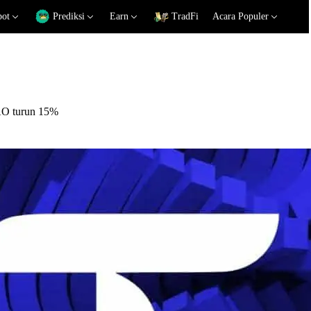
pot
Prediksi
Earn
TradFi
Acara Populer
 TAO turun 15%