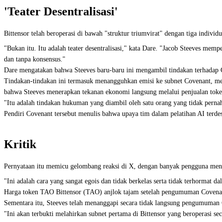
'Teater Desentralisasi'
Bittensor telah beroperasi di bawah "struktur triumvirat" dengan tiga individ
"Bukan itu. Itu adalah teater desentralisasi," kata Dare. "Jacob Steeves memp
dan tanpa konsensus."
Dare mengatakan bahwa Steeves baru-baru ini mengambil tindakan terhadap Co
Tindakan-tindakan ini termasuk menangguhkan emisi ke subnet Covenant, men
bahwa Steeves menerapkan tekanan ekonomi langsung melalui penjualan token 
"Itu adalah tindakan hukuman yang diambil oleh satu orang yang tidak perna
Pendiri Covenant tersebut menulis bahwa upaya tim dalam pelatihan AI terde
Kritik
Pernyataan itu memicu gelombang reaksi di X, dengan banyak pengguna meny
"Ini adalah cara yang sangat egois dan tidak berkelas serta tidak terhormat 
Harga
token TAO Bittensor (TAO)
anjlok tajam setelah pengumuman Covenant
Sementara itu, Steeves telah menanggapi secara tidak langsung pengumuman 
"Ini akan terbukti melahirkan subnet pertama di Bittensor yang beroperasi sec