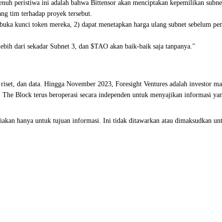
h peristiwa ini adalah bahwa Bittensor akan menciptakan kepemilikan subnet b
ng tim terhadap proyek tersebut.
embuka kunci token mereka, 2) dapat menetapkan harga ulang subnet sebelum pe
lebih dari sekadar Subnet 3, dan $TAO akan baik-baik saja tanpanya."
riset, dan data. Hingga November 2023, Foresight Ventures adalah investor mayo
. The Block terus beroperasi secara independen untuk menyajikan informasi yan
an hanya untuk tujuan informasi. Ini tidak ditawarkan atau dimaksudkan untuk