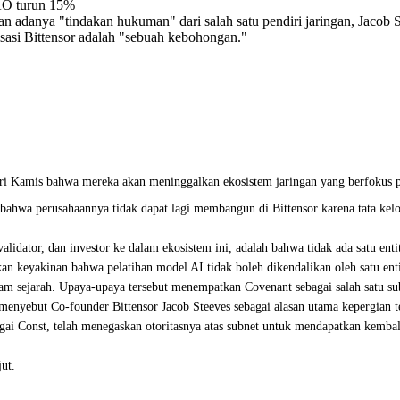
 TAO turun 15%
 adanya "tindakan hukuman" dari salah satu pendiri jaringan, Jaco
lisasi Bittensor adalah "sebuah kebohongan."
i Kamis bahwa mereka akan meninggalkan ekosistem jaringan yang berfokus pa
ahwa perusahaannya tidak dapat lagi membangun di Bittensor karena tata kelo
lidator, dan investor ke dalam ekosistem ini, adalah bahwa tidak ada satu enti
n keyakinan bahwa pelatihan model AI tidak boleh dikendalikan oleh satu en
lam sejarah. Upaya-upaya tersebut menempatkan Covenant sebagai salah satu sub
enyebut Co-founder Bittensor Jacob Steeves sebagai alasan utama kepergian t
i Const, telah menegaskan otoritasnya atas subnet untuk mendapatkan kembali 
ut.