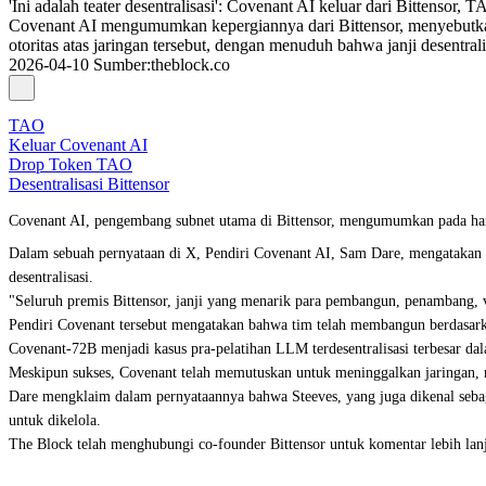
'Ini adalah teater desentralisasi': Covenant AI keluar dari Bittensor,
Covenant AI mengumumkan kepergiannya dari Bittensor, menyebutkan
otoritas atas jaringan tersebut, dengan menuduh bahwa janji desentra
2026-04-10
Sumber
:
theblock.co
TAO
Keluar Covenant AI
Drop Token TAO
Desentralisasi Bittensor
Covenant AI, pengembang subnet utama di Bittensor, mengumumkan pada har
Dalam sebuah pernyataan di X, Pendiri Covenant AI, Sam Dare, mengatakan b
desentralisasi.
"Seluruh premis Bittensor, janji yang menarik para pembangun, penambang, va
Pendiri Covenant tersebut mengatakan bahwa tim telah membangun berdasarka
Covenant-72B
menjadi kasus pra-pelatihan LLM terdesentralisasi terbesar da
Meskipun sukses, Covenant telah memutuskan untuk meninggalkan jaringan, m
Dare mengklaim dalam pernyataannya bahwa Steeves, yang juga dikenal sebaga
untuk dikelola.
The Block telah menghubungi co-founder Bittensor untuk komentar lebih lanj