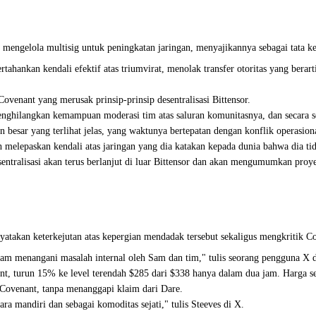
u mengelola multisig untuk peningkatan jaringan, menyajikannya sebagai tata ke
ertahankan kendali efektif atas triumvirat, menolak transfer otoritas yang ber
venant yang merusak prinsip-prinsip desentralisasi Bittensor.
ghilangkan kemampuan moderasi tim atas saluran komunitasnya, dan secara se
besar yang terlihat jelas, yang waktunya bertepatan dengan konflik operasion
h melepaskan kendali atas jaringan yang dia katakan kepada dunia bahwa dia t
sentralisasi akan terus berlanjut di luar Bittensor dan akan mengumumkan pro
atakan keterkejutan atas kepergian mendadak tersebut sekaligus mengkritik C
dalam menangani masalah internal oleh Sam dan tim," tulis seorang pengguna X 
, turun 15% ke level terendah $285 dari $338 hanya dalam dua jam. Harga sej
Covenant, tanpa menanggapi klaim dari Dare.
ara mandiri dan sebagai komoditas sejati," tulis Steeves di X.