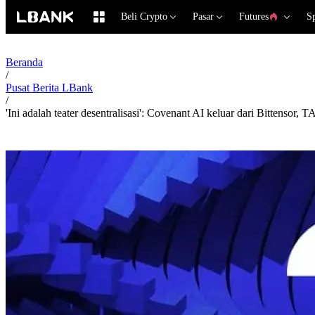
Beli Crypto
Pasar
Futures
S
Beranda
/
Pusat Berita LBank
/
'Ini adalah teater desentralisasi': Covenant AI keluar dari Bittensor,