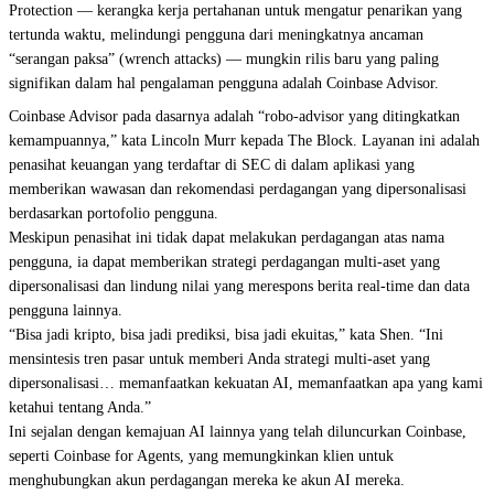
Protection — kerangka kerja pertahanan untuk mengatur penarikan yang
tertunda waktu, melindungi pengguna dari meningkatnya ancaman
“serangan paksa” (wrench attacks) — mungkin rilis baru yang paling
signifikan dalam hal pengalaman pengguna adalah Coinbase Advisor.
Coinbase Advisor pada dasarnya adalah “robo-advisor yang ditingkatkan
kemampuannya,” kata Lincoln Murr kepada The Block. Layanan ini adalah
penasihat keuangan yang terdaftar di SEC di dalam aplikasi yang
memberikan wawasan dan rekomendasi perdagangan yang dipersonalisasi
berdasarkan portofolio pengguna.
Meskipun penasihat ini tidak dapat melakukan perdagangan atas nama
pengguna, ia dapat memberikan strategi perdagangan multi-aset yang
dipersonalisasi dan lindung nilai yang merespons berita real-time dan data
pengguna lainnya.
“Bisa jadi kripto, bisa jadi prediksi, bisa jadi ekuitas,” kata Shen. “Ini
mensintesis tren pasar untuk memberi Anda strategi multi-aset yang
dipersonalisasi… memanfaatkan kekuatan AI, memanfaatkan apa yang kami
ketahui tentang Anda.”
Ini sejalan dengan kemajuan AI lainnya yang telah diluncurkan Coinbase,
seperti
Coinbase for Agents
, yang memungkinkan klien untuk
menghubungkan akun perdagangan mereka ke akun AI mereka.