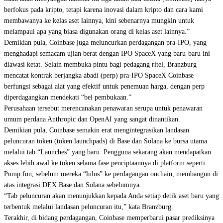
berfokus pada kripto, tetapi karena inovasi dalam kripto dan cara kami
membawanya ke kelas aset lainnya, kini sebenarnya mungkin untuk
melampaui apa yang biasa digunakan orang di kelas aset lainnya.”
Demikian pula, Coinbase juga meluncurkan perdagangan pra-IPO, yang
menghadapi semacam ujian berat dengan IPO SpaceX yang baru-baru ini
diawasi ketat. Selain membuka pintu bagi pedagang ritel, Branzburg
mencatat kontrak berjangka abadi (perp) pra-IPO SpaceX Coinbase
berfungsi sebagai alat yang efektif untuk penemuan harga, dengan perp
diperdagangkan mendekati “bel pembukaan.”
Perusahaan tersebut merencanakan penawaran serupa untuk penawaran
umum perdana Anthropic dan OpenAI yang sangat dinantikan.
Demikian pula, Coinbase semakin erat mengintegrasikan landasan
peluncuran token (token launchpads) di Base dan Solana ke bursa utama
melalui tab “Launches” yang baru. Pengguna sekarang akan mendapatkan
akses lebih awal ke token selama fase penciptaannya di platform seperti
Pump.fun, sebelum mereka “lulus” ke perdagangan onchain, membangun di
atas integrasi DEX Base dan Solana sebelumnya.
“Tab peluncuran akan menunjukkan kepada Anda setiap detik aset baru yang
terbentuk melalui landasan peluncuran itu,” kata Branzburg.
Terakhir, di bidang perdagangan, Coinbase memperbarui pasar prediksinya