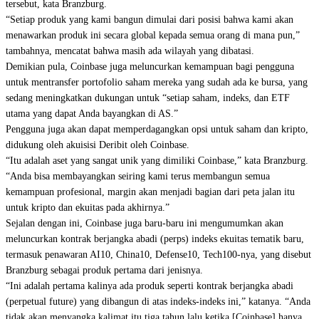
tersebut, kata Branzburg.
“Setiap produk yang kami bangun dimulai dari posisi bahwa kami akan
menawarkan produk ini secara global kepada semua orang di mana pun,”
tambahnya, mencatat bahwa masih ada wilayah yang dibatasi.
Demikian pula, Coinbase juga meluncurkan kemampuan bagi pengguna
untuk mentransfer portofolio saham mereka yang sudah ada ke bursa, yang
sedang meningkatkan dukungan untuk “setiap saham, indeks, dan ETF
utama yang dapat Anda bayangkan di AS.”
Pengguna juga akan dapat memperdagangkan opsi untuk saham dan kripto,
didukung oleh akuisisi Deribit oleh Coinbase.
“Itu adalah aset yang sangat unik yang dimiliki Coinbase,” kata Branzburg.
“Anda bisa membayangkan seiring kami terus membangun semua
kemampuan profesional, margin akan menjadi bagian dari peta jalan itu
untuk kripto dan ekuitas pada akhirnya.”
Sejalan dengan ini, Coinbase juga baru-baru ini mengumumkan akan
meluncurkan kontrak berjangka abadi (perps) indeks ekuitas tematik baru,
termasuk penawaran AI10, China10, Defense10, Tech100-nya, yang disebut
Branzburg sebagai produk pertama dari jenisnya.
“Ini adalah pertama kalinya ada produk seperti kontrak berjangka abadi
(perpetual future) yang dibangun di atas indeks-indeks ini,” katanya. “Anda
tidak akan menyangka kalimat itu tiga tahun lalu ketika [Coinbase] hanya