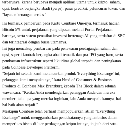
terbarunya, karena berupaya menjadi aplikasi utama untuk kripto, saham,
opsi, kontrak berjangka abadi (perps), pasar prediksi, peluncuran token, dan
"layanan keuangan cerdas."
Ini termasuk pembaruan pada Kartu Coinbase One-nya, termasuk hadiah
Bitcoin 5% untuk perjalanan yang dipesan melalui Portal Perjalanan
barunya, serta sistem penasihat investasi bertenaga AI yang terdaftar di SEC
dan terintegrasi dengan bursa utamanya.
Ini juga mencakup pembaruan pada penawaran perdagangan saham dan
opsi, seperti kontrak berjangka abadi tematik dan pra-IPO yang baru, serta
pembaruan infrastruktur seperti likuiditas global terpadu dan peningkatan
pada Coinbase Developer Platform.
"Sejauh ini setelah kami meluncurkan produk 'Everything Exchange' ini,
pelanggan kami menyukainya," kata Head of Consumer & Business
Products di Coinbase Max Branzburg kepada The Block dalam sebuah
wawancara. "Ketika Anda mendengarkan pelanggan Anda dan mereka
memberi tahu apa yang mereka inginkan, lalu Anda menyediakannya, hal-
hal baik akan terjadi."
Meskipun Coinbase telah berhasil mempopulerkan istilah “Everything
Exchange” untuk menggambarkan pendekatannya yang ambisius dalam
memperluas bisnis di luar perdagangan kripto intinya, ia jauh dari satu-