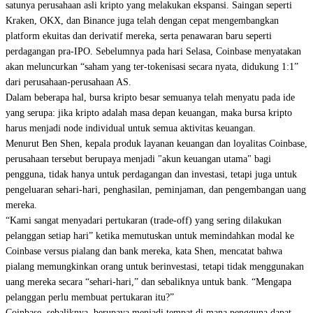
satunya perusahaan asli kripto yang melakukan ekspansi. Saingan seperti
Kraken, OKX, dan Binance juga telah dengan cepat mengembangkan
platform ekuitas dan derivatif mereka, serta penawaran baru seperti
perdagangan pra-IPO. Sebelumnya pada hari Selasa, Coinbase menyatakan
akan meluncurkan “saham yang ter-tokenisasi secara nyata, didukung 1:1”
dari perusahaan-perusahaan AS.
Dalam beberapa hal, bursa kripto besar semuanya telah menyatu pada ide
yang serupa: jika kripto adalah masa depan keuangan, maka bursa kripto
harus menjadi node individual untuk semua aktivitas keuangan.
Menurut Ben Shen, kepala produk layanan keuangan dan loyalitas Coinbase,
perusahaan tersebut berupaya menjadi "akun keuangan utama" bagi
pengguna, tidak hanya untuk perdagangan dan investasi, tetapi juga untuk
pengeluaran sehari-hari, penghasilan, peminjaman, dan pengembangan uang
mereka.
“Kami sangat menyadari pertukaran (trade-off) yang sering dilakukan
pelanggan setiap hari” ketika memutuskan untuk memindahkan modal ke
Coinbase versus pialang dan bank mereka, kata Shen, mencatat bahwa
pialang memungkinkan orang untuk berinvestasi, tetapi tidak menggunakan
uang mereka secara “sehari-hari,” dan sebaliknya untuk bank. “Mengapa
pelanggan perlu membuat pertukaran itu?”
Coinbase, sebaliknya, berupaya menjadi tempat di mana pengguna dapat