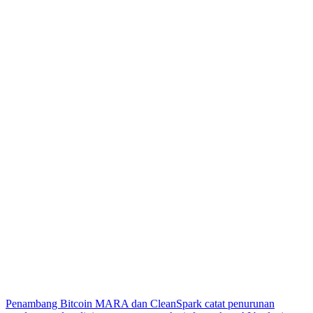
Penambang Bitcoin MARA dan CleanSpark catat penurunan