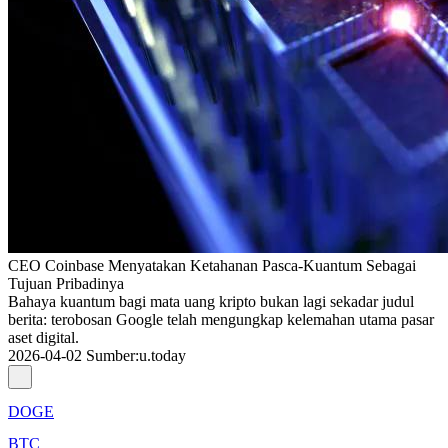
CEO Coinbase Menyatakan Ketahanan Pasca-Kuantum Sebagai
Tujuan Pribadinya
Bahaya kuantum bagi mata uang kripto bukan lagi sekadar judul
berita: terobosan Google telah mengungkap kelemahan utama pasar
aset digital.
2026-04-02
Sumber
:
u.today
DOGE
BTC