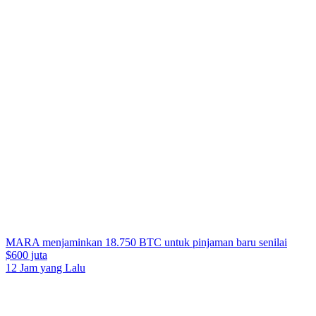
MARA menjaminkan 18.750 BTC untuk pinjaman baru senilai
$600 juta
12 Jam yang Lalu