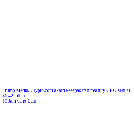
Trump Media, Crypto.com akhiri kesepakatan treasury CRO senilai
$6,42 miliar
10 Jam yang Lalu