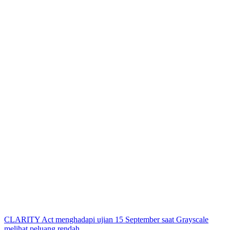
CLARITY Act menghadapi ujian 15 September saat Grayscale
melihat peluang rendah