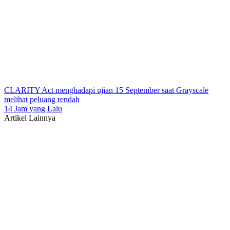
CLARITY Act menghadapi ujian 15 September saat Grayscale
melihat peluang rendah
14 Jam yang Lalu
Artikel Lainnya