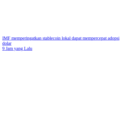
IMF memperingatkan stablecoin lokal dapat mempercepat adopsi
dolar
9 Jam yang Lalu