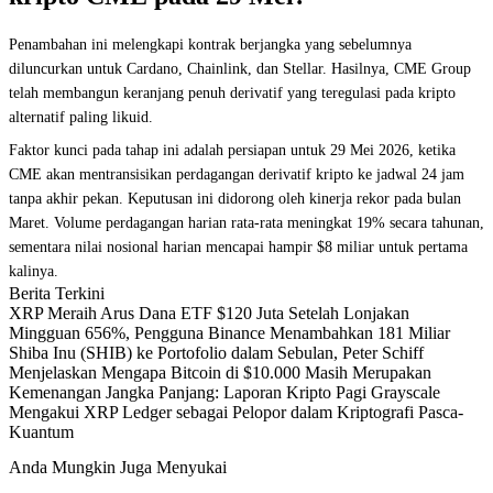
Penambahan ini melengkapi kontrak berjangka yang sebelumnya
diluncurkan untuk Cardano, Chainlink, dan Stellar. Hasilnya, CME Group
telah membangun keranjang penuh derivatif yang teregulasi pada kripto
alternatif paling likuid.
Faktor kunci pada tahap ini adalah persiapan untuk 29 Mei 2026, ketika
CME akan mentransisikan perdagangan derivatif kripto ke jadwal 24 jam
tanpa akhir pekan. Keputusan ini didorong oleh kinerja rekor pada bulan
Maret. Volume perdagangan harian rata-rata meningkat 19% secara tahunan,
sementara nilai nosional harian mencapai hampir $8 miliar untuk pertama
kalinya.
Berita Terkini
XRP Meraih Arus Dana ETF $120 Juta Setelah Lonjakan
Mingguan 656%, Pengguna Binance Menambahkan 181 Miliar
Shiba Inu (SHIB) ke Portofolio dalam Sebulan, Peter Schiff
Menjelaskan Mengapa Bitcoin di $10.000 Masih Merupakan
Kemenangan Jangka Panjang: Laporan Kripto Pagi Grayscale
Mengakui XRP Ledger sebagai Pelopor dalam Kriptografi Pasca-
Kuantum
Anda Mungkin Juga Menyukai