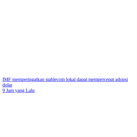
IMF memperingatkan stablecoin lokal dapat mempercepat adopsi
dolar
9 Jam yang Lalu